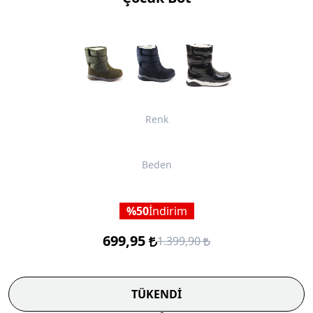
Renk
Beden
50
İndirim
699,95
1.399,90
TÜKENDİ