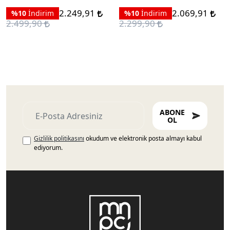
2.249,91
2.069,91
%10
İndirim
%10
İndirim
2.499,90
2.299,90
ABONE
OL
Gizlilik politikasını
okudum ve elektronik posta almayı kabul
ediyorum.