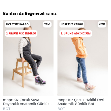
Bunları da Beğenebilirsiniz
ÜCRETSIZ KARGO
YENI
ÜCRETSIZ KARGO
YENI
2. ÜRÜNE %30 INDIRIM
2. ÜRÜNE %30 INDIRIM
mnpc Kız Çocuk Suya
mnpc Kız Çocuk Hakiki Deri
Dayanıklı Anatomik Günlük
Anatomik Günlük Bot
Bot
BOT
BOT