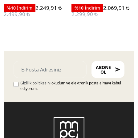
2.249,91
2.069,91
%10
İndirim
%10
İndirim
2.499,90
2.299,90
ABONE
OL
Gizlilik politikasını
okudum ve elektronik posta almayı kabul
ediyorum.