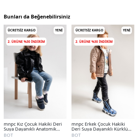
Bunları da Beğenebilirsiniz
ÜCRETSIZ KARGO
YENI
ÜCRETSIZ KARGO
YENI
2. ÜRÜNE %30 INDIRIM
2. ÜRÜNE %30 INDIRIM
mnpc Kız Çocuk Hakiki Deri
mnpc Erkek Çocuk Hakiki
Suya Dayanıklı Anatomik
Deri Suya Dayanıklı Kürklü
Günlük Bot
Günlük Bot
BOT
BOT