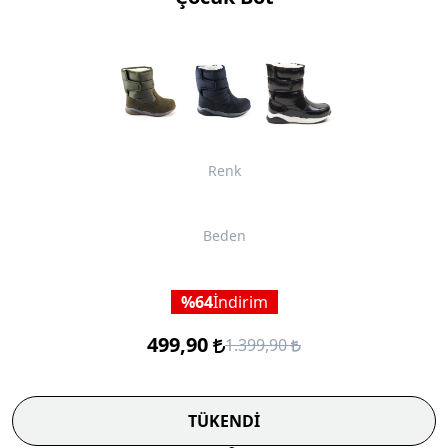
Renk
Beden
64
İndirim
499,90
1.399,90
TÜKENDİ