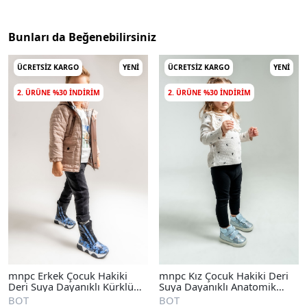
Bunları da Beğenebilirsiniz
ÜCRETSIZ KARGO
YENI
ÜCRETSIZ KARGO
YENI
2. ÜRÜNE %30 INDIRIM
2. ÜRÜNE %30 INDIRIM
mnpc Erkek Çocuk Hakiki
mnpc Kız Çocuk Hakiki Deri
Deri Suya Dayanıklı Kürklü
Suya Dayanıklı Anatomik
Günlük Bot
Günlük Bot
BOT
BOT