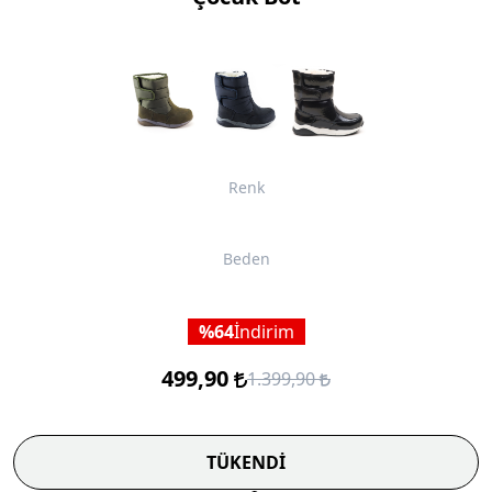
Renk
Beden
64
İndirim
499,90
1.399,90
TÜKENDİ