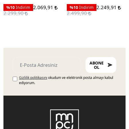
2.069,91
2.249,91
%10
İndirim
%10
İndirim
2.299,90
2.499,90
ABONE
OL
Gizlilik politikasını
okudum ve elektronik posta almayı kabul
ediyorum.