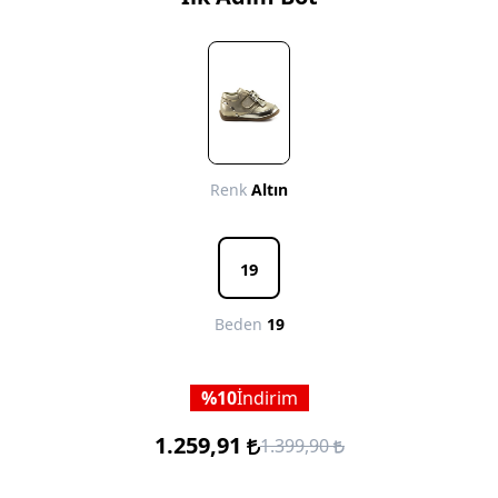
Renk
Altın
19
Beden
19
10
İndirim
1.259,91
1.399,90