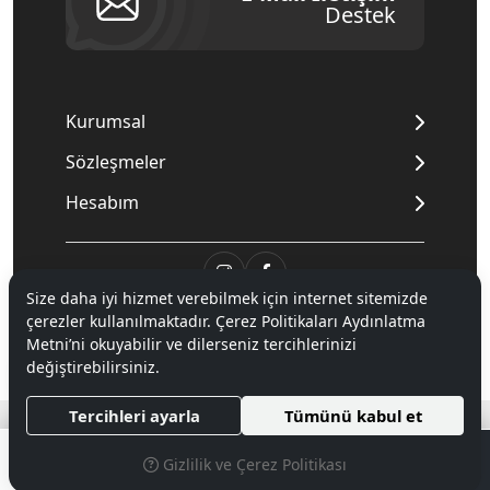
Destek
Kurumsal
Sözleşmeler
Hesabım
Size daha iyi hizmet verebilmek için internet sitemizde
çerezler kullanılmaktadır. Çerez Politikaları Aydınlatma
© 2020
Mnpc
. Tüm hakları saklıdır.
Metni’ni okuyabilir ve dilerseniz tercihlerinizi
değiştirebilirsiniz.
®
Tercihleri ayarla
Tümünü kabul et
Hipotenüs
Yeni Nesil E-Ticaret Sistemleri ile Hazırlanmıştır.
0
Gizlilik ve Çerez Politikası
MENÜ
ARAMA
PARA BIRIMI SEÇINIZ
FAVORILERIM
ÜYELIK
SEPETIM