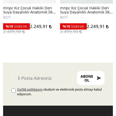
mnpc Kız Çocuk Hakiki Deri
mnpc Kız Çocuk Hakiki Deri
Suya Dayanıklı Anatomik İlk
Suya Dayanıklı Anatomik İlk
Adım Bot
Adım Bot
BOT
BOT
2.249,91
2.249,91
%10
İndirim
%10
İndirim
2.499,90
2.499,90
ABONE
OL
Gizlilik politikasını
okudum ve elektronik posta almayı kabul
ediyorum.