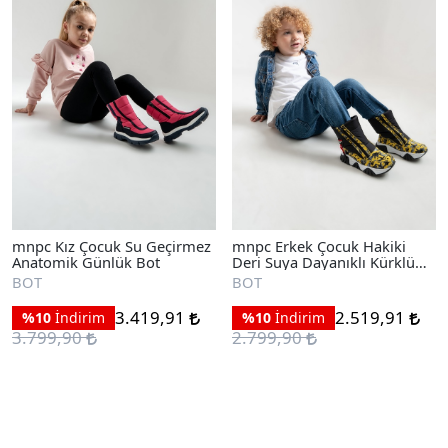
mnpc Kız Çocuk Su Geçirmez
mnpc Erkek Çocuk Hakiki
Anatomik Günlük Bot
Deri Suya Dayanıklı Kürklü
Günlük Bot
BOT
BOT
3.419,91
2.519,91
%10
İndirim
%10
İndirim
3.799,90
2.799,90