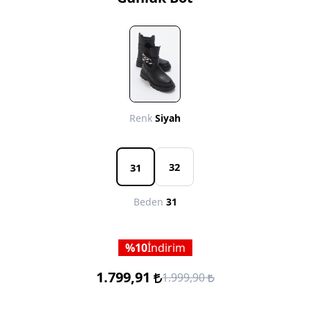
Renk
Siyah
32
31
Beden
31
10
İndirim
1.799,91
1.999,90