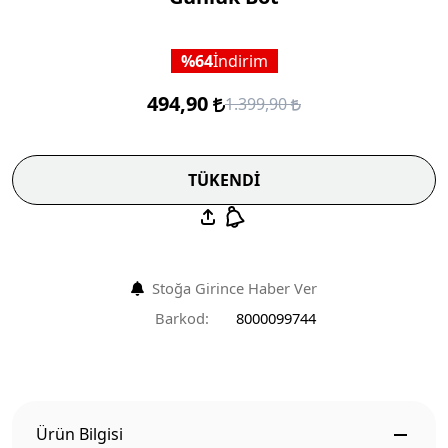
64
İndirim
494,90
1.399,90
TÜKENDİ
Stoğa Girince Haber Ver
Barkod:
8000099744
Ürün Bilgisi