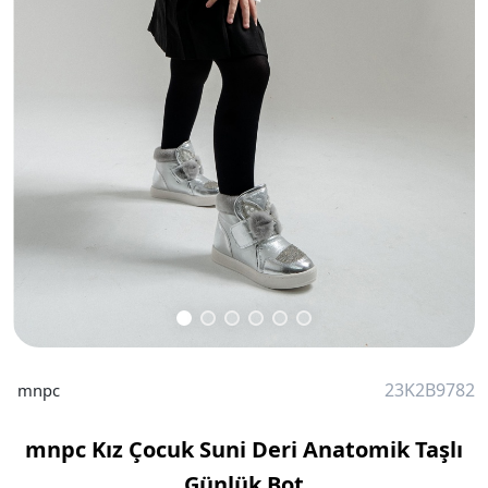
23K2B9782
mnpc
mnpc Kız Çocuk Suni Deri Anatomik Taşlı
Günlük Bot