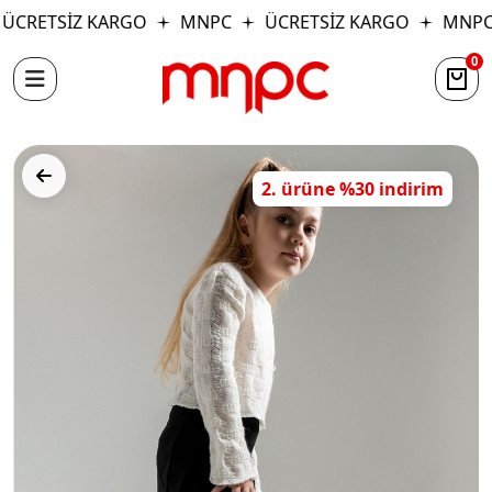
ÜCRETSİZ KARGO
MNPC
ÜCRETSİZ KARGO
MNPC
0
2. ürüne %30 indirim