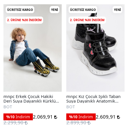
ÜCRETSIZ KARGO
YENI
ÜCRETSIZ KARGO
YENI
2. ÜRÜNE %30 INDIRIM
2. ÜRÜNE %30 INDIRIM
mnpc Erkek Çocuk Hakiki
mnpc Kız Çocuk Işıklı Taban
Deri Suya Dayanıklı Kürklü
Suya Dayanıklı Anatomik
Günlük Bot
Günlük Bot
BOT
BOT
2.069,91
2.609,91
%10
İndirim
%10
İndirim
2.299,90
2.899,90