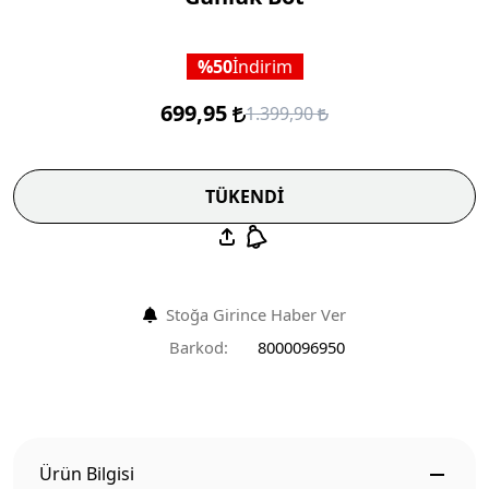
50
İndirim
699,95
1.399,90
TÜKENDİ
Stoğa Girince Haber Ver
Barkod:
8000096950
Ürün Bilgisi