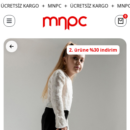
ÜCRETSİZ KARGO
MNPC
ÜCRETSİZ KARGO
MNPC
0
2. ürüne %30 indirim