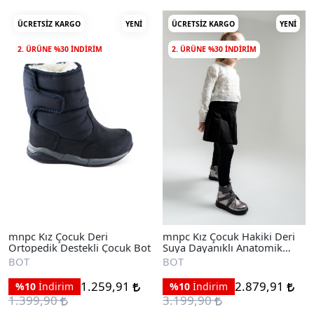
ÜCRETSIZ KARGO
YENI
ÜCRETSIZ KARGO
YENI
2. ÜRÜNE %30 INDIRIM
2. ÜRÜNE %30 INDIRIM
mnpc Kız Çocuk Deri
mnpc Kız Çocuk Hakiki Deri
Ortopedik Destekli Çocuk Bot
Suya Dayanıklı Anatomik
Günlük Bot
BOT
BOT
1.259,91
2.879,91
%10
İndirim
%10
İndirim
1.399,90
3.199,90