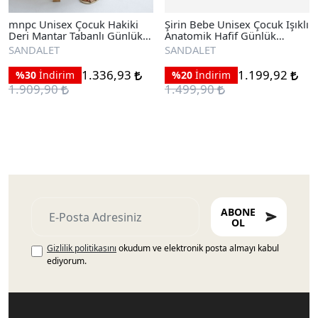
mnpc Unisex Çocuk Hakiki
Şirin Bebe Unisex Çocuk Işıklı
Deri Mantar Tabanlı Günlük
Anatomik Hafif Günlük
Çocuk Sandalet
Sandalet
SANDALET
SANDALET
1.336,93
1.199,92
%30
İndirim
%20
İndirim
1.909,90
1.499,90
ABONE
OL
Gizlilik politikasını
okudum ve elektronik posta almayı kabul
ediyorum.