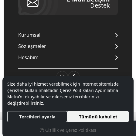
Destek
Kurumsal
Sözleşmeler
Hesabım
Size daha iyi hizmet verebilmek için internet sitemizde
çerezler kullanılmaktadır. Çerez Politikaları Aydınlatma
© 2020
Mnpc
. Tüm hakları saklıdır.
Metni’ni okuyabilir ve dilerseniz tercihlerinizi
değiştirebilirsiniz.
®
Tercihleri ayarla
Tümünü kabul et
Hipotenüs
Yeni Nesil E-Ticaret Sistemleri ile Hazırlanmıştır.
0
Gizlilik ve Çerez Politikası
MENÜ
ARAMA
PARA BIRIMI SEÇINIZ
FAVORILERIM
ÜYELIK
SEPETIM