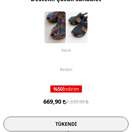
Renk
Beden
50
İndirim
669,90
1.339,90
TÜKENDİ