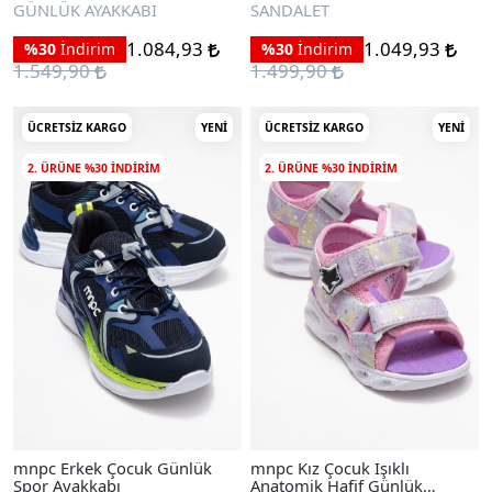
Sandalet
GÜNLÜK AYAKKABI
SANDALET
1.084,93
1.049,93
%30
İndirim
%30
İndirim
1.549,90
1.499,90
ÜCRETSIZ KARGO
YENI
ÜCRETSIZ KARGO
YENI
2. ÜRÜNE %30 INDIRIM
2. ÜRÜNE %30 INDIRIM
mnpc Erkek Çocuk Günlük
mnpc Kız Çocuk Işıklı
Spor Ayakkabı
Anatomik Hafif Günlük