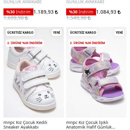
GÜNLÜK AYAKKABI
GÜNLÜK AYAKKABI
1.189,93
1.084,93
%30
İndirim
%30
İndirim
1.699,90
1.549,90
ÜCRETSIZ KARGO
YENI
ÜCRETSIZ KARGO
YENI
2. ÜRÜNE %30 INDIRIM
2. ÜRÜNE %30 INDIRIM
mnpc Kız Çocuk Kedili
mnpc Kız Çocuk Işıklı
Sneaker Ayakkabı
Anatomik Hafif Günlük