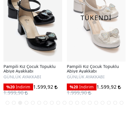
TÜKENDİ
Pampili Kız Çocuk Topuklu
Pampili Kız Çocuk Topuklu
Abiye Ayakkabı
Abiye Ayakkabı
GÜNLÜK AYAKKABI
GÜNLÜK AYAKKABI
1.599,92
1.599,92
%20
İndirim
%20
İndirim
1.999,90
1.999,90