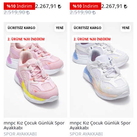
2.267,91
2.267,91
%10
İndirim
%10
İndirim
2.519,90
2.519,90
ÜCRETSIZ KARGO
YENI
ÜCRETSIZ KARGO
YENI
2. ÜRÜNE %30 INDIRIM
2. ÜRÜNE %30 INDIRIM
mnpc Kız Çocuk Günlük Spor
mnpc Kız Çocuk Günlük Spor
Ayakkabı
Ayakkabı
SPOR AYAKKABI
SPOR AYAKKABI