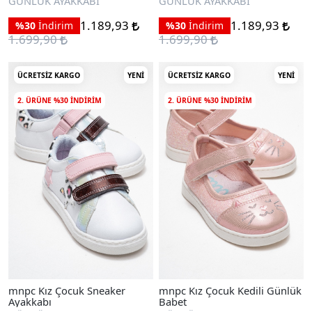
GÜNLÜK AYAKKABI
GÜNLÜK AYAKKABI
1.189,93
1.189,93
%30
İndirim
%30
İndirim
1.699,90
1.699,90
ÜCRETSIZ KARGO
YENI
ÜCRETSIZ KARGO
YENI
2. ÜRÜNE %30 INDIRIM
2. ÜRÜNE %30 INDIRIM
mnpc Kız Çocuk Sneaker
mnpc Kız Çocuk Kedili Günlük
Ayakkabı
Babet