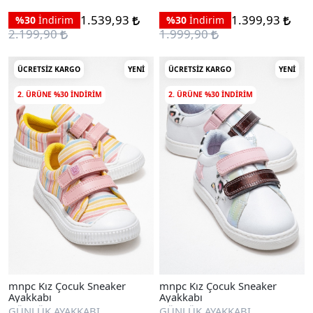
1.539,93
1.399,93
%30
İndirim
%30
İndirim
2.199,90
1.999,90
ÜCRETSIZ KARGO
YENI
ÜCRETSIZ KARGO
YENI
2. ÜRÜNE %30 INDIRIM
2. ÜRÜNE %30 INDIRIM
mnpc Kız Çocuk Sneaker
mnpc Kız Çocuk Sneaker
Ayakkabı
Ayakkabı
GÜNLÜK AYAKKABI
GÜNLÜK AYAKKABI