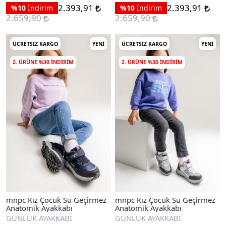
2.393,91
2.393,91
%10
İndirim
%10
İndirim
2.659,90
2.659,90
ÜCRETSIZ KARGO
YENI
ÜCRETSIZ KARGO
YENI
2. ÜRÜNE %30 INDIRIM
2. ÜRÜNE %30 INDIRIM
mnpc Kız Çocuk Su Geçirmez
mnpc Kız Çocuk Su Geçirmez
Anatomik Ayakkabı
Anatomik Ayakkabı
GÜNLÜK AYAKKABI
GÜNLÜK AYAKKABI