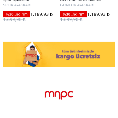
Ayakkabı
SPOR AYAKKABI
GÜNLÜK AYAKKABI
1.189,93
1.189,93
%30
İndirim
%30
İndirim
1.699,90
1.699,90