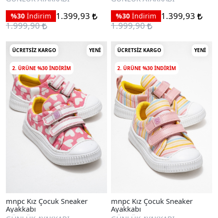
1.399,93
1.399,93
%30
İndirim
%30
İndirim
1.999,90
1.999,90
ÜCRETSIZ KARGO
YENI
ÜCRETSIZ KARGO
YENI
2. ÜRÜNE %30 INDIRIM
2. ÜRÜNE %30 INDIRIM
mnpc Kız Çocuk Sneaker
mnpc Kız Çocuk Sneaker
Ayakkabı
Ayakkabı