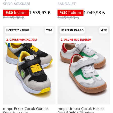
Sandalet
SPOR AYAKKABI
SANDALET
1.539,93
1.049,93
%30
İndirim
%30
İndirim
2.199,90
1.499,90
ÜCRETSIZ KARGO
YENI
ÜCRETSIZ KARGO
YENI
2. ÜRÜNE %30 INDIRIM
2. ÜRÜNE %30 INDIRIM
mnpc Erkek Çocuk Günlük
mnpc Unisex Çocuk Hakiki
Spor Ayakkabı
Deri Günlük İlk Adım