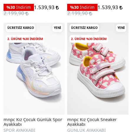
1.539,93
1.539,93
%30
İndirim
%30
İndirim
2.199,90
2.199,90
ÜCRETSIZ KARGO
YENI
ÜCRETSIZ KARGO
YENI
2. ÜRÜNE %30 INDIRIM
2. ÜRÜNE %30 INDIRIM
mnpc Kız Çocuk Günlük Spor
mnpc Kız Çocuk Sneaker
Ayakkabı
Ayakkabı
SPOR AYAKKABI
GÜNLÜK AYAKKABI