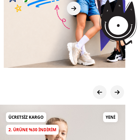
YENI
ÜCRETSIZ KARGO
DIRIM
2. ÜRÜNE %30 INDIR