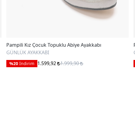
ız Çocuk Topuklu Abiye Ayakkabı
Pampili Kız 
AYAKKABI
GÜNLÜK AYA
1.599,92
1.999,90
rim
%20
İndirim