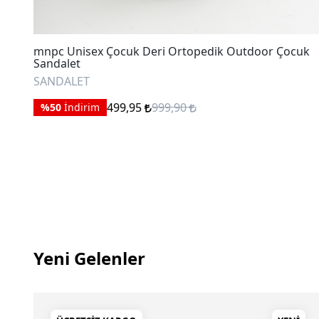
 Çocuk Deri Ortopedik Outdoor Çocuk
mnpc Kız Çocuk 
BOT
2.
%10
İndirim
499,95
999,90
Yeni Gelenler