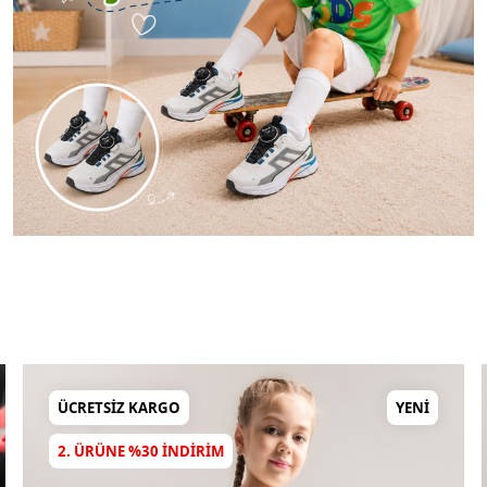
RGO
YENI
ÜCRETSIZ KARGO
 INDIRIM
2. ÜRÜNE %30 IN