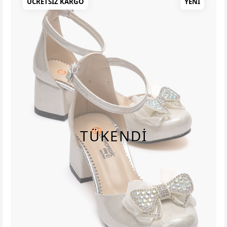
TSIZ KARGO
YENI
ÜCRETSIZ
TÜKENDİ