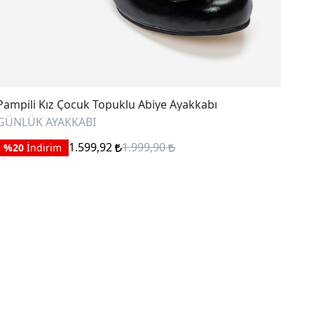
Çocuk Topuklu Abiye Ayakkabı
Mnpc Kız Çocuk 
KKABI
SANDALET
1.599,92
1.999,90
1.
%20
İndirim