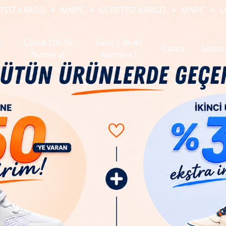
GO
MNPC
ÜCRETSİZ KARGO
MNPC
ÜCRETSİZ 
5
Çocuk (26-36
Genç ( 36-40
Çanta
Sezon
Numara)
Numara )