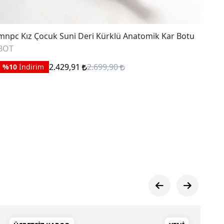
i Deri Kürklü Anatomik Kar Botu
mnpc Unisex Çocuk Der
Sandalet
SANDALET
,91
2.699,90
669,95
1
%50
İndirim