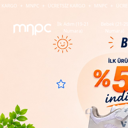
MNPC
ÜCRETSİZ KARGO
MNPC
ÜCRETSİZ KAR
İlk Adım (19-21
Bebek (21-2
Numara)
Numara)