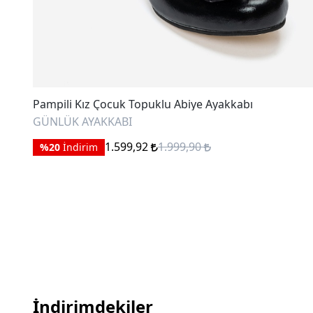
li Kız Çocuk Topuklu Abiye Ayakkabı
Pampili K
ÜK AYAKKABI
GÜNLÜK 
1.599,92
1.999,90
İndirim
%20
İndi
İndirimdekiler