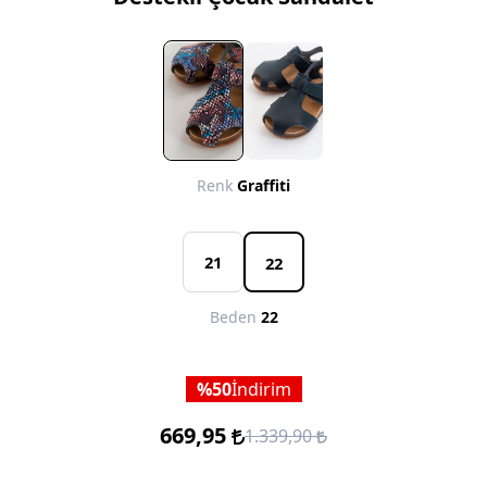
Renk
Graffiti
21
22
Beden
22
50
İndirim
669,95
1.339,90