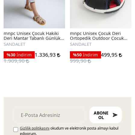
mnpc Unisex Çocuk Hakiki
mnpc Unisex Çocuk Deri
Deri Mantar Tabanlı Günlük
Ortopedik Outdoor Çocuk
Çocuk Sandalet
Sandalet
SANDALET
SANDALET
1.336,93
499,95
%30
İndirim
%50
İndirim
1.909,90
999,90
ABONE
OL
Gizlilik politikasını
okudum ve elektronik posta almayı kabul
ediyorum.