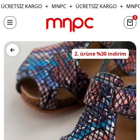
CRETSİZ KARGO
MNPC
ÜCRETSİZ KARGO
MNPC
0
2. ürüne %30 indirim