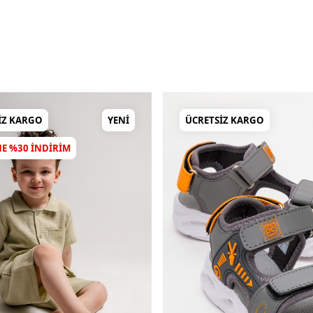
IZ KARGO
YENI
ÜCRETSIZ KARGO
NE %30 INDIRIM