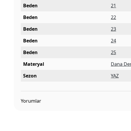
Beden
21
Beden
22
Beden
23
Beden
24
Beden
25
Materyal
Dana Der
Sezon
YAZ
Yorumlar