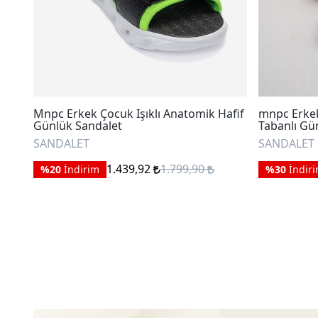
Mnpc Erkek Çocuk Işıklı Anatomik Hafif
mnpc Erkek
Günlük Sandalet
Tabanlı Gü
SANDALET
SANDALET
1.439,92
1.799,90
%20
İndirim
%30
İndir