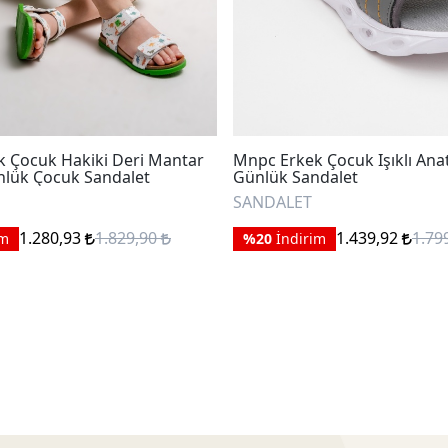
 Çocuk Hakiki Deri Mantar
Mnpc Erkek Çocuk Işıklı Ana
nlük Çocuk Sandalet
Günlük Sandalet
SANDALET
1.280,93
1.829,90
1.439,92
1.79
im
%20
İndirim