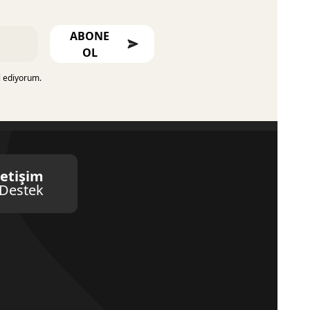
ABONE
OL
l ediyorum.
letişim
Destek