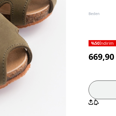
Beden
50
İndirim
669,9