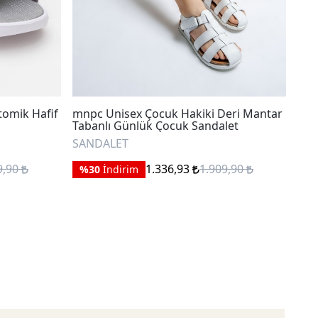
tomik Hafif
mnpc Unisex Çocuk Hakiki Deri Mantar
Mnp
Tabanlı Günlük Çocuk Sandalet
Gün
SANDALET
SA
9,90
1.336,93
1.909,90
%30
İndirim
%