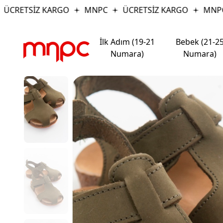
CRETSİZ KARGO
MNPC
ÜCRETSİZ KARGO
MNPC
İlk Adım (19-21
Bebek (21-2
Numara)
Numara)