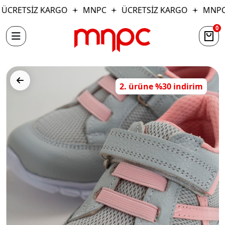
CRETSİZ KARGO
MNPC
ÜCRETSİZ KARGO
MNPC
0
2. ürüne %30 indirim