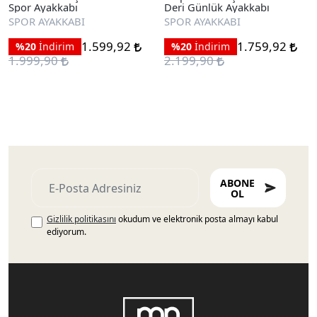
Spor Ayakkabı
Deri Günlük Ayakkabı
SPOR AYAKKABI
SPOR AYAKKABI
1.599,92
1.759,92
%20
İndirim
%20
İndirim
1.999,90
2.199,90
ABONE
OL
Gizlilik politikasını
okudum ve elektronik posta almayı kabul
ediyorum.