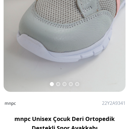
22Y2A9341
mnpc
mnpc Unisex Çocuk Deri Ortopedik
Destekli Spor Ayakkabı