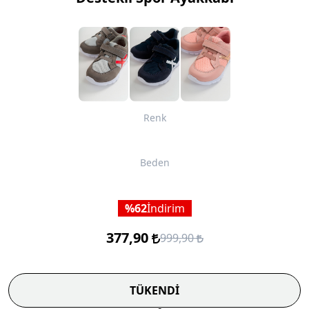
Renk
Beden
62
İndirim
377,90
999,90
TÜKENDİ