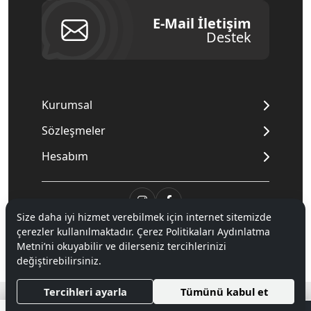
E-Mail İletişim
Destek
Kurumsal
Sözleşmeler
Hesabım
Size daha iyi hizmet verebilmek için internet sitemizde
çerezler kullanılmaktadır. Çerez Politikaları Aydınlatma
© 2020
Mnpc
. Tüm hakları saklıdır.
Metni’ni okuyabilir ve dilerseniz tercihlerinizi
değiştirebilirsiniz.
®
Tercihleri ayarla
Tümünü kabul et
Hipotenüs
Yeni Nesil E-Ticaret Sistemleri ile Hazırlanmıştır.
0