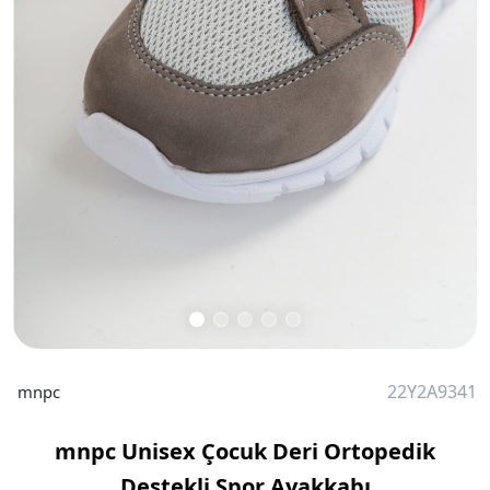
22Y2A9341
mnpc
mnpc Unisex Çocuk Deri Ortopedik
Destekli Spor Ayakkabı