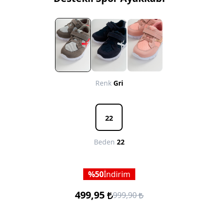
Renk
Gri
22
Beden
22
50
İndirim
499,95
999,90