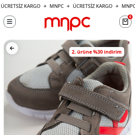
ÜCRETSİZ KARGO
MNPC
ÜCRETSİZ KARGO
MNPC
0
2. ürüne %30 indirim