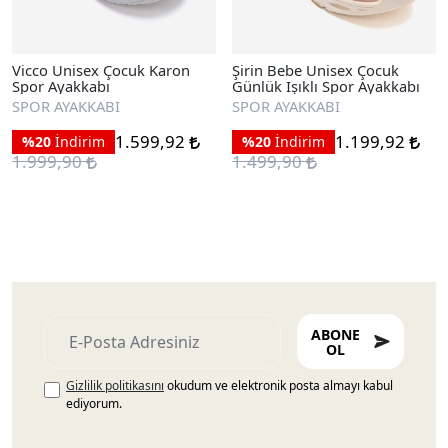
Vicco Unisex Çocuk Karon
Şirin Bebe Unisex Çocuk
Spor Ayakkabı
Günlük Işıklı Spor Ayakkabı
SPOR AYAKKABI
SPOR AYAKKABI
1.599,92
1.199,92
%20
İndirim
%20
İndirim
1.999,90
1.499,90
ABONE
OL
Gizlilik politikasını
okudum ve elektronik posta almayı kabul
ediyorum.