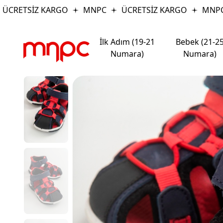
CRETSİZ KARGO
MNPC
ÜCRETSİZ KARGO
MNPC
İlk Adım (19-21
Bebek (21-2
Numara)
Numara)