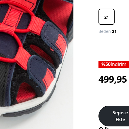
21
Beden
21
50
İndirim
499,9
Sepete
Ekle