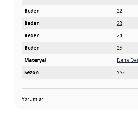
Beden
22
Beden
23
Beden
24
Beden
25
Materyal
Dana Der
Sezon
YAZ
Yorumlar