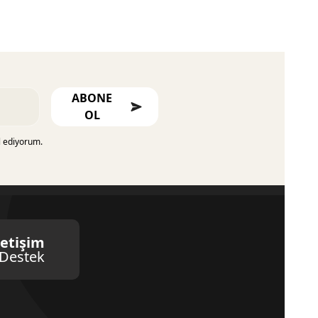
ABONE
OL
l ediyorum.
letişim
Destek