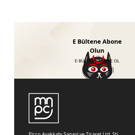
E Bültene Abone
Olun
E-BÜLTENE ABONE OL
Picco Ayakkabı Sanayi ve Ticaret Ltd. Şti