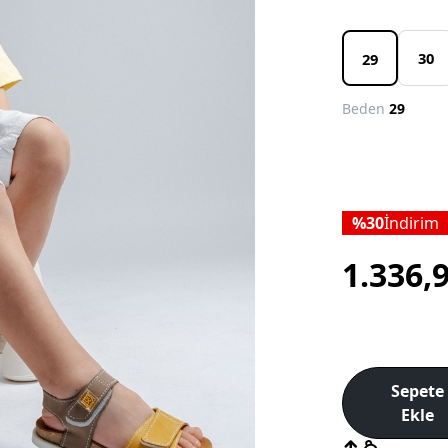
30
29
Beden
29
30
İndirim
1.336,
Sepete
Ekle