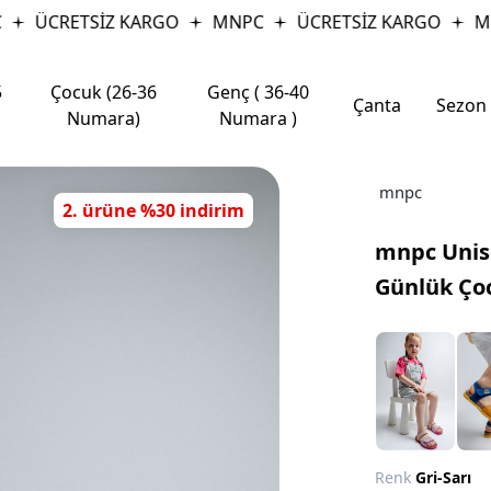
ÜCRETSİZ KARGO
MNPC
ÜCRETSİZ KARGO
MNP
5
Çocuk (26-36
Genç ( 36-40
Çanta
Sezon
Numara)
Numara )
mnpc
2. ürüne %30 indirim
mnpc Unise
Günlük Ço
Renk
Gri-Sarı