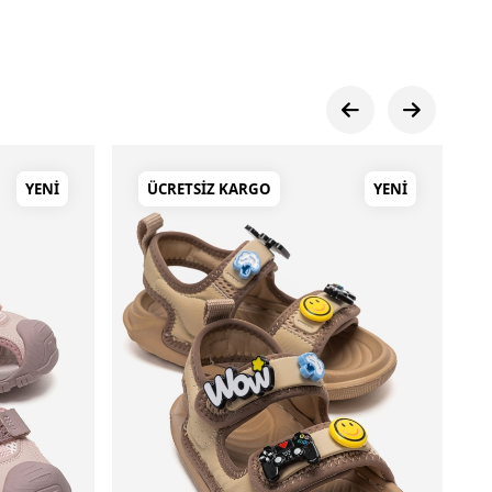
YENI
ÜCRETSIZ KARGO
YENI