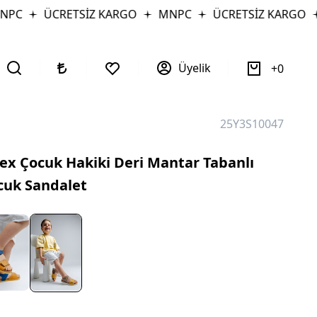
C
ÜCRETSİZ KARGO
MNPC
ÜCRETSİZ KARGO
Üyelik
0
25Y3S10047
x Çocuk Hakiki Deri Mantar Tabanlı
cuk Sandalet