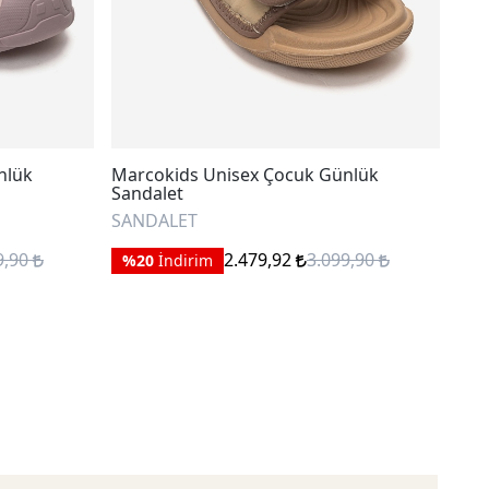
nlük
Marcokids Unisex Çocuk Günlük
Mnp
Sandalet
SA
SANDALET
%
9,90
2.479,92
3.099,90
%20
İndirim