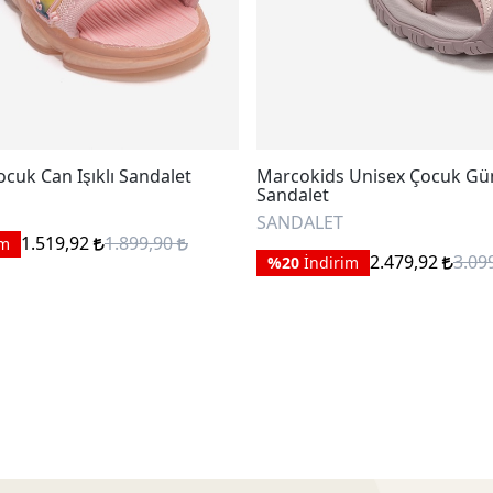
ocuk Can Işıklı Sandalet
Marcokids Unisex Çocuk Gü
Sandalet
SANDALET
1.519,92
1.899,90
im
2.479,92
3.09
%20
İndirim