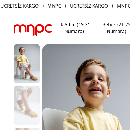
RETSİZ KARGO
MNPC
ÜCRETSİZ KARGO
MNPC
İlk Adım (19-21
Bebek (21-2
Numara)
Numara)