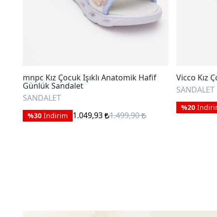
mnpc Kız Çocuk Işıklı Anatomik Hafif
Vicco Kız Ç
Günlük Sandalet
SANDALET
SANDALET
%20
İndir
1.049,93
1.499,90
%30
İndirim