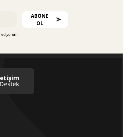
ABONE
OL
l ediyorum.
letişim
Destek