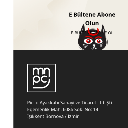
E Bültene Abone
Olun
E-BÜLTENE ABONE OL
Picco Ayakkabı Sanayi ve Ticaret Ltd. Şti
Egemenlik Mah. 6086 Sok. No: 14
Işıkkent Bornova / İzmir