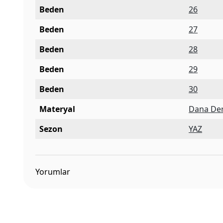
Beden
26
Beden
27
Beden
28
Beden
29
Beden
30
Materyal
Dana Der
Sezon
YAZ
Yorumlar