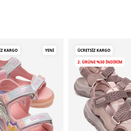
IZ KARGO
YENI
ÜCRETSIZ KARGO
2. ÜRÜNE %30 INDIRIM