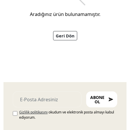
Aradığınız ürün bulunamamıştır.
Geri Dön
Ayakkabıları
ABONE
OL
Gizlilik politikasını
okudum ve elektronik posta almayı kabul
ediyorum.