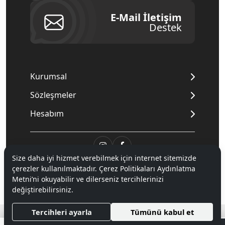
E-Mail İletişim
Destek
Kurumsal
Sözleşmeler
Hesabım
Size daha iyi hizmet verebilmek için internet sitemizde
© 2020
Mnpc
. Tüm hakları saklıdır.
çerezler kullanılmaktadır. Çerez Politikaları Aydınlatma
Metni’ni okuyabilir ve dilerseniz tercihlerinizi
değiştirebilirsiniz.
®
Hipotenüs
Yeni Nesil E-Ticaret Sistemleri ile Hazırlanmıştır.
Tercihleri ayarla
Tümünü kabul et