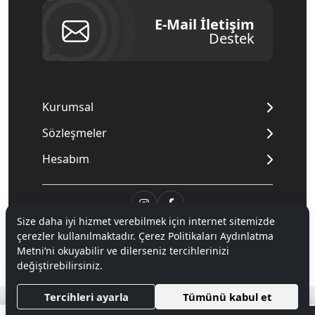
E-Mail İletişim
Destek
Kurumsal
Sözleşmeler
Hesabım
Size daha iyi hizmet verebilmek için internet sitemizde
© 2020
Mnpc
. Tüm hakları saklıdır.
çerezler kullanılmaktadır. Çerez Politikaları Aydınlatma
Metni’ni okuyabilir ve dilerseniz tercihlerinizi
değiştirebilirsiniz.
®
Hipotenüs
Yeni Nesil E-Ticaret Sistemleri ile Hazırlanmıştır.
Tercihleri ayarla
Tümünü kabul et