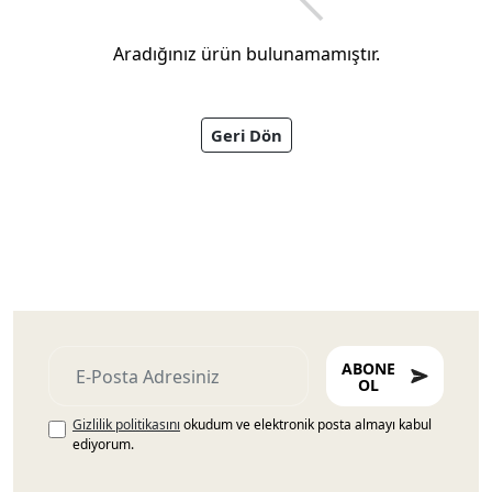
Aradığınız ürün bulunamamıştır.
Geri Dön
Ayakkabıları
ABONE
OL
Gizlilik politikasını
okudum ve elektronik posta almayı kabul
ediyorum.