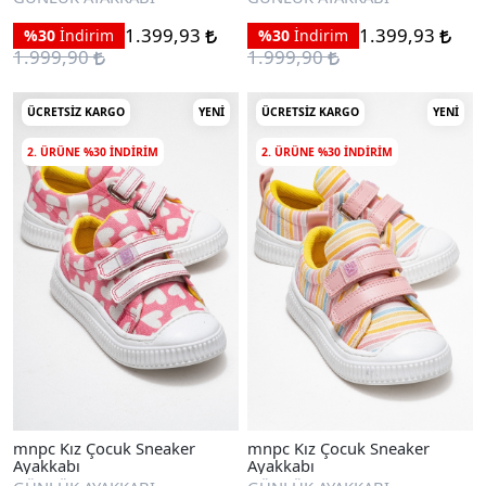
1.399,93
1.399,93
%30
İndirim
%30
İndirim
1.999,90
1.999,90
ÜCRETSIZ KARGO
YENI
ÜCRETSIZ KARGO
YENI
2. ÜRÜNE %30 INDIRIM
2. ÜRÜNE %30 INDIRIM
mnpc Kız Çocuk Sneaker
mnpc Kız Çocuk Sneaker
Ayakkabı
Ayakkabı