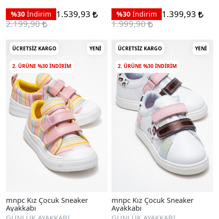
1.539,93
1.399,93
%30
İndirim
%30
İndirim
2.199,90
1.999,90
ÜCRETSIZ KARGO
YENI
ÜCRETSIZ KARGO
YENI
2. ÜRÜNE %30 INDIRIM
2. ÜRÜNE %30 INDIRIM
mnpc Kız Çocuk Sneaker
mnpc Kız Çocuk Sneaker
Ayakkabı
Ayakkabı
GÜNLÜK AYAKKABI
GÜNLÜK AYAKKABI