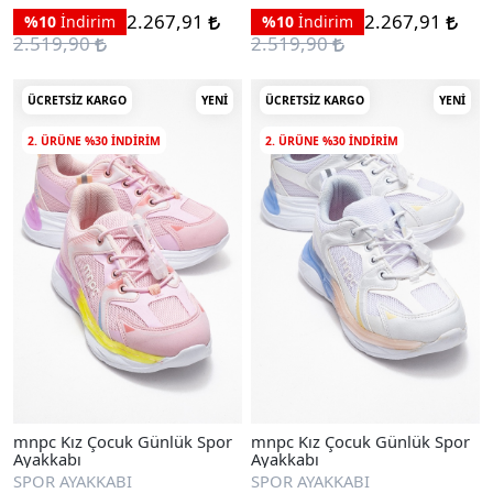
2.267,91
2.267,91
%10
İndirim
%10
İndirim
2.519,90
2.519,90
ÜCRETSIZ KARGO
YENI
ÜCRETSIZ KARGO
YENI
2. ÜRÜNE %30 INDIRIM
2. ÜRÜNE %30 INDIRIM
mnpc Kız Çocuk Günlük Spor
mnpc Kız Çocuk Günlük Spor
Ayakkabı
Ayakkabı
SPOR AYAKKABI
SPOR AYAKKABI