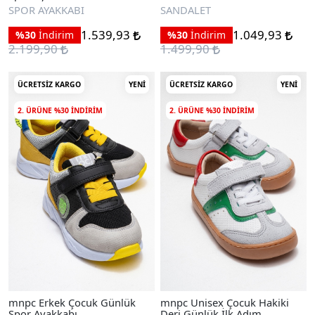
Sandalet
SPOR AYAKKABI
SANDALET
1.539,93
1.049,93
%30
İndirim
%30
İndirim
2.199,90
1.499,90
ÜCRETSIZ KARGO
YENI
ÜCRETSIZ KARGO
YENI
2. ÜRÜNE %30 INDIRIM
2. ÜRÜNE %30 INDIRIM
mnpc Erkek Çocuk Günlük
mnpc Unisex Çocuk Hakiki
Spor Ayakkabı
Deri Günlük İlk Adım