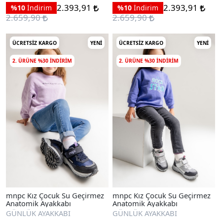
2.393,91
2.393,91
%10
İndirim
%10
İndirim
2.659,90
2.659,90
ÜCRETSIZ KARGO
YENI
ÜCRETSIZ KARGO
YENI
2. ÜRÜNE %30 INDIRIM
2. ÜRÜNE %30 INDIRIM
mnpc Kız Çocuk Su Geçirmez
mnpc Kız Çocuk Su Geçirmez
Anatomik Ayakkabı
Anatomik Ayakkabı
GÜNLÜK AYAKKABI
GÜNLÜK AYAKKABI