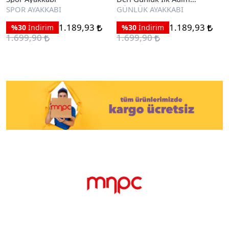
Ayakkabı
SPOR AYAKKABI
GÜNLÜK AYAKKABI
1.189,93
1.189,93
%30
İndirim
%30
İndirim
1.699,90
1.699,90