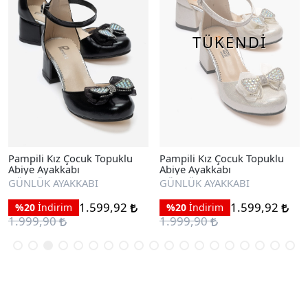
TÜKENDİ
Pampili Kız Çocuk Topuklu
Pampili Kız Çocuk Topuklu
Abiye Ayakkabı
Abiye Ayakkabı
GÜNLÜK AYAKKABI
GÜNLÜK AYAKKABI
1.599,92
1.599,92
%20
İndirim
%20
İndirim
1.999,90
1.999,90