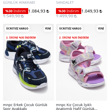
Sandalet
GÜNLÜK AYAKKABI
SANDALET
1.084,93
1.049,93
%30
İndirim
%30
İndirim
1.549,90
1.499,90
ÜCRETSIZ KARGO
YENI
ÜCRETSIZ KARGO
YENI
2. ÜRÜNE %30 INDIRIM
2. ÜRÜNE %30 INDIRIM
mnpc Erkek Çocuk Günlük
mnpc Kız Çocuk Işıklı
Spor Ayakkabı
Anatomik Hafif Günlük