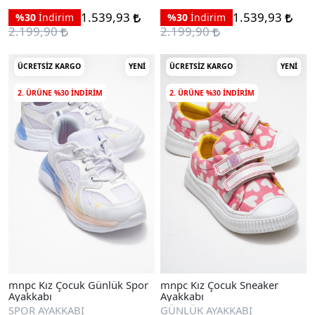
1.539,93
1.539,93
%30
İndirim
%30
İndirim
2.199,90
2.199,90
ÜCRETSIZ KARGO
YENI
ÜCRETSIZ KARGO
YENI
2. ÜRÜNE %30 INDIRIM
2. ÜRÜNE %30 INDIRIM
mnpc Kız Çocuk Günlük Spor
mnpc Kız Çocuk Sneaker
Ayakkabı
Ayakkabı
SPOR AYAKKABI
GÜNLÜK AYAKKABI