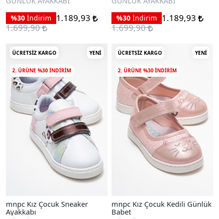
GÜNLÜK AYAKKABI
GÜNLÜK AYAKKABI
1.189,93
1.189,93
%30
İndirim
%30
İndirim
1.699,90
1.699,90
ÜCRETSIZ KARGO
YENI
ÜCRETSIZ KARGO
YENI
2. ÜRÜNE %30 INDIRIM
2. ÜRÜNE %30 INDIRIM
mnpc Kız Çocuk Sneaker
mnpc Kız Çocuk Kedili Günlük
Ayakkabı
Babet