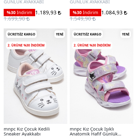
GÜNLÜK AYAKKABI
GÜNLÜK AYAKKABI
1.189,93
1.084,93
%30
İndirim
%30
İndirim
1.699,90
1.549,90
ÜCRETSIZ KARGO
YENI
ÜCRETSIZ KARGO
YENI
2. ÜRÜNE %30 INDIRIM
2. ÜRÜNE %30 INDIRIM
mnpc Kız Çocuk Kedili
mnpc Kız Çocuk Işıklı
Sneaker Ayakkabı
Anatomik Hafif Günlük