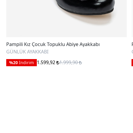
Pampili Kız Çocuk Topuklu Abiye Ayakkabı
GÜNLÜK AYAKKABI
1.599,92
1.999,90
%20
İndirim