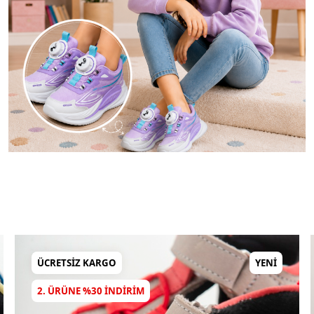
ÜCRETSIZ KARGO
YENI
2. ÜRÜNE %30 INDIRIM