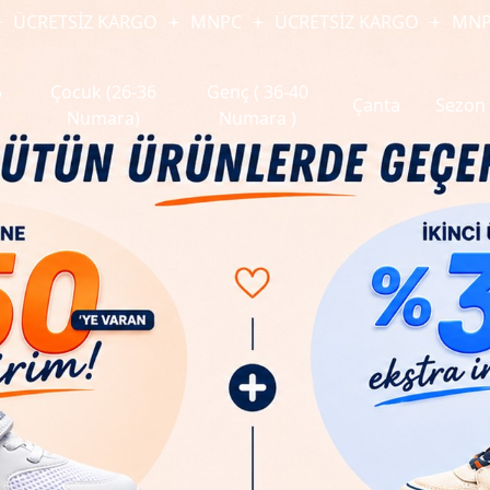
İZ KARGO
MNPC
ÜCRETSİZ KARGO
MNPC
ÜCR
5
Çocuk (26-36
Genç ( 36-40
Çanta
Sezon
Numara)
Numara )