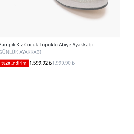
Mnp
Pampili Kız Çocuk Topuklu Abiye Ayakkabı
SAN
GÜNLÜK AYAKKABI
1.599,92
1.999,90
%2
%20
İndirim