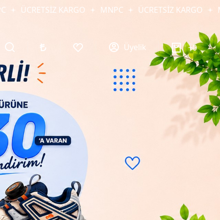
ETSİZ KARGO
MNPC
ÜCRETSİZ KARGO
MNPC
Üyelik
0