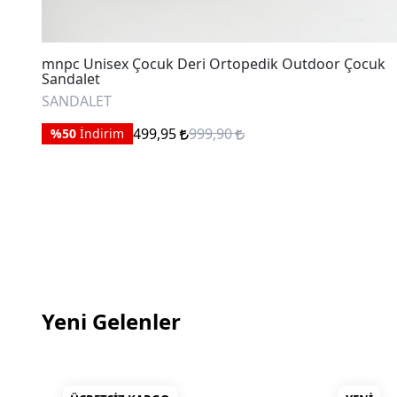
uk
mnpc Unisex Çocuk Deri Ortopedik Outdoor Çocuk
Sandalet
SANDALET
499,95
999,90
%50
İndirim
Yeni Gelenler