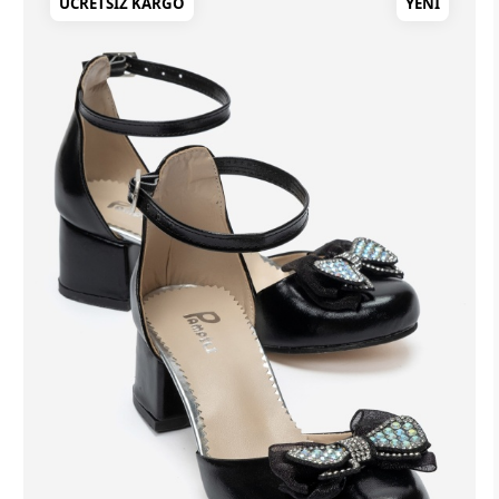
ÜCRETSIZ KARGO
YENI
TÜKENDİ