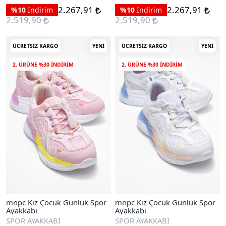
2.267,91
2.267,91
%10
İndirim
%10
İndirim
2.519,90
2.519,90
ÜCRETSIZ KARGO
YENI
ÜCRETSIZ KARGO
YENI
2. ÜRÜNE %30 INDIRIM
2. ÜRÜNE %30 INDIRIM
mnpc Kız Çocuk Günlük Spor
mnpc Kız Çocuk Günlük Spor
Ayakkabı
Ayakkabı
SPOR AYAKKABI
SPOR AYAKKABI