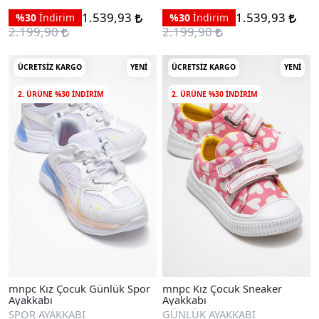
1.539,93
1.539,93
%30
İndirim
%30
İndirim
2.199,90
2.199,90
ÜCRETSIZ KARGO
YENI
ÜCRETSIZ KARGO
YENI
2. ÜRÜNE %30 INDIRIM
2. ÜRÜNE %30 INDIRIM
mnpc Kız Çocuk Günlük Spor
mnpc Kız Çocuk Sneaker
Ayakkabı
Ayakkabı
SPOR AYAKKABI
GÜNLÜK AYAKKABI