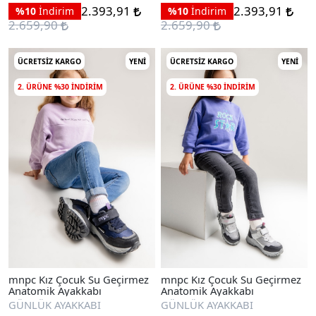
2.393,91
2.393,91
%10
İndirim
%10
İndirim
2.659,90
2.659,90
ÜCRETSIZ KARGO
YENI
ÜCRETSIZ KARGO
YENI
2. ÜRÜNE %30 INDIRIM
2. ÜRÜNE %30 INDIRIM
mnpc Kız Çocuk Su Geçirmez
mnpc Kız Çocuk Su Geçirmez
Anatomik Ayakkabı
Anatomik Ayakkabı
GÜNLÜK AYAKKABI
GÜNLÜK AYAKKABI