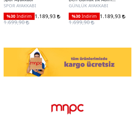
Ayakkabı
SPOR AYAKKABI
GÜNLÜK AYAKKABI
1.189,93
1.189,93
%30
İndirim
%30
İndirim
1.699,90
1.699,90