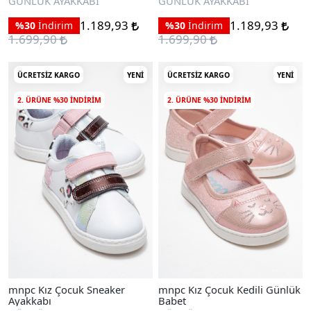
GÜNLÜK AYAKKABI
GÜNLÜK AYAKKABI
1.189,93
1.189,93
%30
İndirim
%30
İndirim
1.699,90
1.699,90
ÜCRETSIZ KARGO
YENI
ÜCRETSIZ KARGO
YENI
2. ÜRÜNE %30 INDIRIM
2. ÜRÜNE %30 INDIRIM
mnpc Kız Çocuk Sneaker
mnpc Kız Çocuk Kedili Günlük
Ayakkabı
Babet