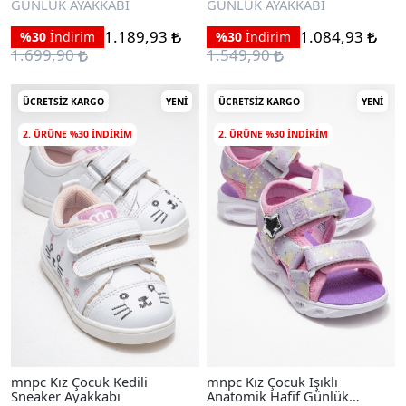
GÜNLÜK AYAKKABI
GÜNLÜK AYAKKABI
1.189,93
1.084,93
%30
İndirim
%30
İndirim
1.699,90
1.549,90
ÜCRETSIZ KARGO
YENI
ÜCRETSIZ KARGO
YENI
2. ÜRÜNE %30 INDIRIM
2. ÜRÜNE %30 INDIRIM
mnpc Kız Çocuk Kedili
mnpc Kız Çocuk Işıklı
Sneaker Ayakkabı
Anatomik Hafif Günlük