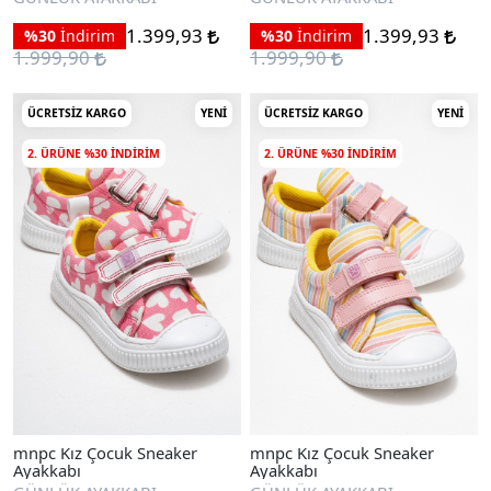
1.399,93
1.399,93
%30
İndirim
%30
İndirim
1.999,90
1.999,90
ÜCRETSIZ KARGO
YENI
ÜCRETSIZ KARGO
YENI
2. ÜRÜNE %30 INDIRIM
2. ÜRÜNE %30 INDIRIM
mnpc Kız Çocuk Sneaker
mnpc Kız Çocuk Sneaker
Ayakkabı
Ayakkabı