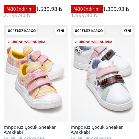
1.539,93
1.399,93
%30
İndirim
%30
İndirim
2.199,90
1.999,90
ÜCRETSIZ KARGO
YENI
ÜCRETSIZ KARGO
YENI
2. ÜRÜNE %30 INDIRIM
2. ÜRÜNE %30 INDIRIM
mnpc Kız Çocuk Sneaker
mnpc Kız Çocuk Sneaker
Ayakkabı
Ayakkabı
GÜNLÜK AYAKKABI
GÜNLÜK AYAKKABI