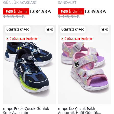
Sandalet
GÜNLÜK AYAKKABI
SANDALET
1.084,93
1.049,93
%30
İndirim
%30
İndirim
1.549,90
1.499,90
ÜCRETSIZ KARGO
YENI
ÜCRETSIZ KARGO
YENI
2. ÜRÜNE %30 INDIRIM
2. ÜRÜNE %30 INDIRIM
mnpc Erkek Çocuk Günlük
mnpc Kız Çocuk Işıklı
Spor Ayakkabı
Anatomik Hafif Günlük