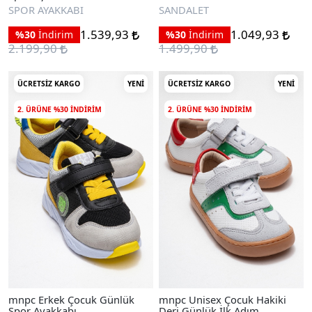
Sandalet
SPOR AYAKKABI
SANDALET
1.539,93
1.049,93
%30
İndirim
%30
İndirim
2.199,90
1.499,90
ÜCRETSIZ KARGO
YENI
ÜCRETSIZ KARGO
YENI
2. ÜRÜNE %30 INDIRIM
2. ÜRÜNE %30 INDIRIM
mnpc Erkek Çocuk Günlük
mnpc Unisex Çocuk Hakiki
Spor Ayakkabı
Deri Günlük İlk Adım