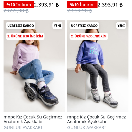
2.393,91
2.393,91
%10
İndirim
%10
İndirim
2.659,90
2.659,90
ÜCRETSIZ KARGO
YENI
ÜCRETSIZ KARGO
YENI
2. ÜRÜNE %30 INDIRIM
2. ÜRÜNE %30 INDIRIM
mnpc Kız Çocuk Su Geçirmez
mnpc Kız Çocuk Su Geçirmez
Anatomik Ayakkabı
Anatomik Ayakkabı
GÜNLÜK AYAKKABI
GÜNLÜK AYAKKABI