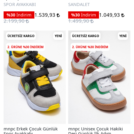
Sandalet
SPOR AYAKKABI
SANDALET
1.539,93
1.049,93
%30
İndirim
%30
İndirim
2.199,90
1.499,90
ÜCRETSIZ KARGO
YENI
ÜCRETSIZ KARGO
YENI
2. ÜRÜNE %30 INDIRIM
2. ÜRÜNE %30 INDIRIM
mnpc Erkek Çocuk Günlük
mnpc Unisex Çocuk Hakiki
Spor Ayakkabı
Deri Günlük İlk Adım