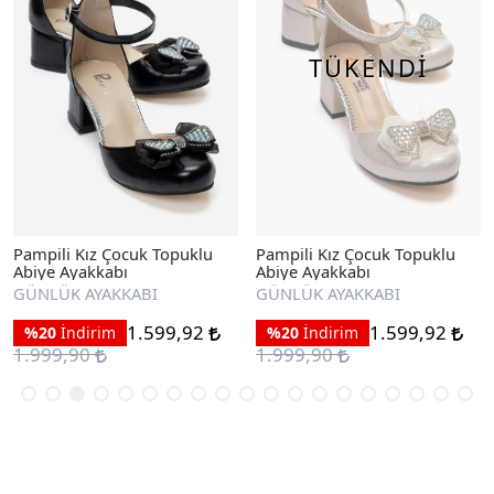
TÜKENDİ
Pampili Kız Çocuk Topuklu
Pampili Kız Çocuk Topuklu
Abiye Ayakkabı
Abiye Ayakkabı
GÜNLÜK AYAKKABI
GÜNLÜK AYAKKABI
1.599,92
1.599,92
%20
İndirim
%20
İndirim
1.999,90
1.999,90