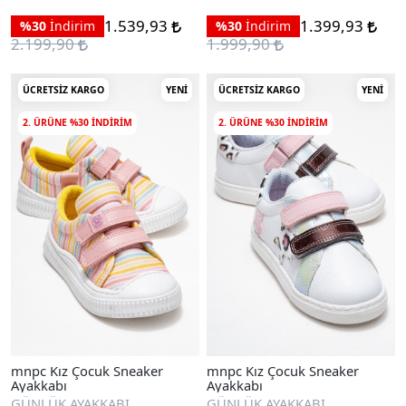
1.539,93
1.399,93
%30
İndirim
%30
İndirim
2.199,90
1.999,90
ÜCRETSIZ KARGO
YENI
ÜCRETSIZ KARGO
YENI
2. ÜRÜNE %30 INDIRIM
2. ÜRÜNE %30 INDIRIM
mnpc Kız Çocuk Sneaker
mnpc Kız Çocuk Sneaker
Ayakkabı
Ayakkabı
GÜNLÜK AYAKKABI
GÜNLÜK AYAKKABI