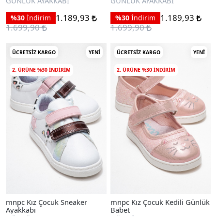
GÜNLÜK AYAKKABI
GÜNLÜK AYAKKABI
1.189,93
1.189,93
%30
İndirim
%30
İndirim
1.699,90
1.699,90
ÜCRETSIZ KARGO
YENI
ÜCRETSIZ KARGO
YENI
2. ÜRÜNE %30 INDIRIM
2. ÜRÜNE %30 INDIRIM
mnpc Kız Çocuk Sneaker
mnpc Kız Çocuk Kedili Günlük
Ayakkabı
Babet