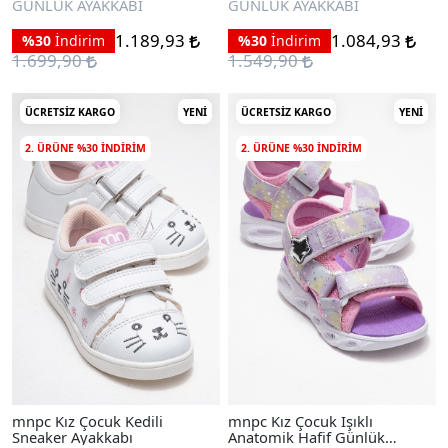
GÜNLÜK AYAKKABI
GÜNLÜK AYAKKABI
1.189,93
1.084,93
%30
İndirim
%30
İndirim
1.699,90
1.549,90
ÜCRETSIZ KARGO
YENI
ÜCRETSIZ KARGO
YENI
2. ÜRÜNE %30 INDIRIM
2. ÜRÜNE %30 INDIRIM
mnpc Kız Çocuk Kedili
mnpc Kız Çocuk Işıklı
Sneaker Ayakkabı
Anatomik Hafif Günlük