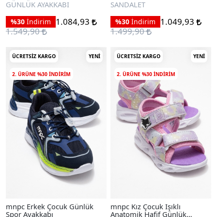
Sandalet
GÜNLÜK AYAKKABI
SANDALET
1.084,93
1.049,93
%30
İndirim
%30
İndirim
1.549,90
1.499,90
ÜCRETSIZ KARGO
YENI
ÜCRETSIZ KARGO
YENI
2. ÜRÜNE %30 INDIRIM
2. ÜRÜNE %30 INDIRIM
mnpc Erkek Çocuk Günlük
mnpc Kız Çocuk Işıklı
Spor Ayakkabı
Anatomik Hafif Günlük