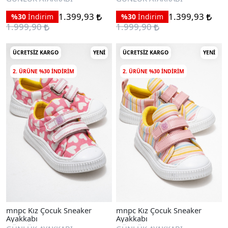
1.399,93
1.399,93
%30
İndirim
%30
İndirim
1.999,90
1.999,90
ÜCRETSIZ KARGO
YENI
ÜCRETSIZ KARGO
YENI
2. ÜRÜNE %30 INDIRIM
2. ÜRÜNE %30 INDIRIM
mnpc Kız Çocuk Sneaker
mnpc Kız Çocuk Sneaker
Ayakkabı
Ayakkabı