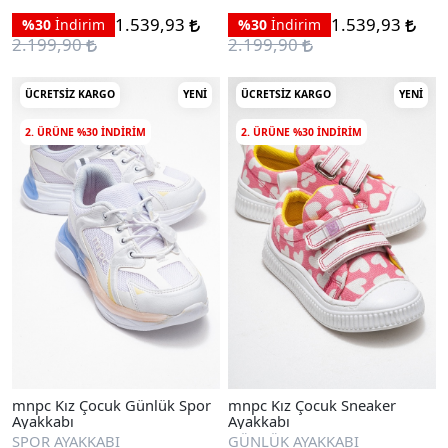
1.539,93
1.539,93
%30
İndirim
%30
İndirim
2.199,90
2.199,90
ÜCRETSIZ KARGO
YENI
ÜCRETSIZ KARGO
YENI
2. ÜRÜNE %30 INDIRIM
2. ÜRÜNE %30 INDIRIM
mnpc Kız Çocuk Günlük Spor
mnpc Kız Çocuk Sneaker
Ayakkabı
Ayakkabı
SPOR AYAKKABI
GÜNLÜK AYAKKABI