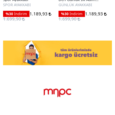
Ayakkabı
SPOR AYAKKABI
GÜNLÜK AYAKKABI
1.189,93
1.189,93
%30
İndirim
%30
İndirim
1.699,90
1.699,90