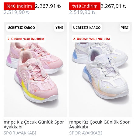
2.267,91
2.267,91
%10
İndirim
%10
İndirim
2.519,90
2.519,90
ÜCRETSIZ KARGO
YENI
ÜCRETSIZ KARGO
YENI
2. ÜRÜNE %30 INDIRIM
2. ÜRÜNE %30 INDIRIM
mnpc Kız Çocuk Günlük Spor
mnpc Kız Çocuk Günlük Spor
Ayakkabı
Ayakkabı
SPOR AYAKKABI
SPOR AYAKKABI