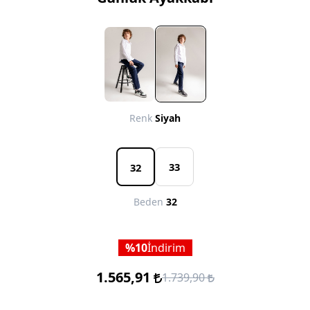
Renk
Siyah
33
32
Beden
32
10
İndirim
1.565,91
1.739,90