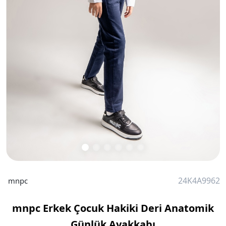
24K4A9962
mnpc
mnpc Erkek Çocuk Hakiki Deri Anatomik
Günlük Ayakkabı