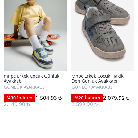
mnpc Erkek Çocuk Günlük
Mnpc Erkek Çocuk Hakiki
Ayakkabı
Deri Günlük Ayakkabı
GÜNLÜK AYAKKABI
GÜNLÜK AYAKKABI
1.504,93
2.079,92
%30
İndirim
%20
İndirim
2.149,90
2.599,90