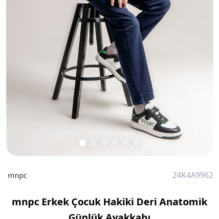
24K4A9962
mnpc
mnpc Erkek Çocuk Hakiki Deri Anatomik
Günlük Ayakkabı