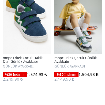
mnpc Erkek Çocuk Hakiki
mnpc Erkek Çocuk Günlük
Deri Günlük Ayakkabı
Ayakkabı
GÜNLÜK AYAKKABI
GÜNLÜK AYAKKABI
1.574,93
1.504,93
%30
İndirim
%30
İndirim
2.249,90
2.149,90