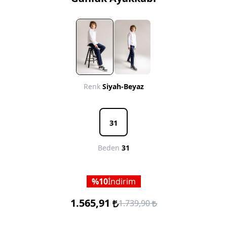
Renk
Siyah-Beyaz
31
Beden
31
10
İndirim
1.565,91
1.739,90