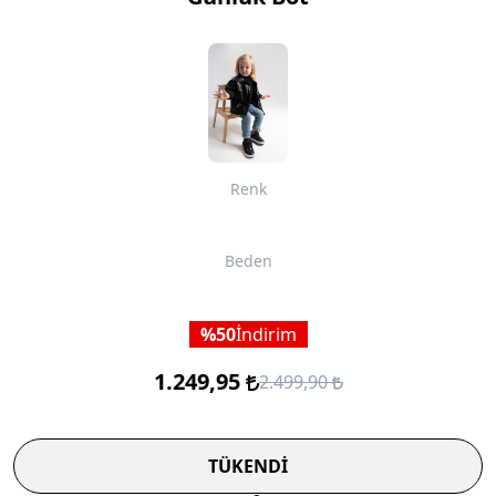
Renk
Beden
50
İndirim
1.249,95
2.499,90
TÜKENDİ