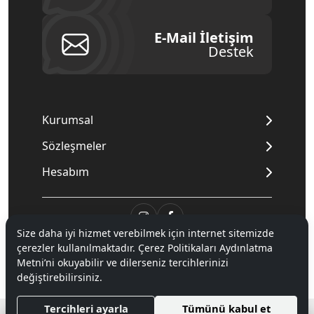
E-Mail İletişim
Destek
Kurumsal
Sözleşmeler
Hesabım
Size daha iyi hizmet verebilmek için internet sitemizde
çerezler kullanılmaktadır. Çerez Politikaları Aydınlatma
© 2020
Mnpc
. Tüm hakları saklıdır.
Metni’ni okuyabilir ve dilerseniz tercihlerinizi
değiştirebilirsiniz.
®
Tercihleri ayarla
Tümünü kabul et
Hipotenüs
Yeni Nesil E-Ticaret Sistemleri ile Hazırlanmıştır.