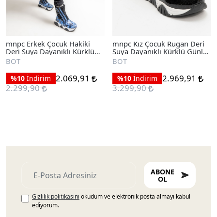
mnpc Erkek Çocuk Hakiki
mnpc Kız Çocuk Rugan Deri
Deri Suya Dayanıklı Kürklü
Suya Dayanıklı Kürklü Günlük
Günlük Bot
Bot
BOT
BOT
2.069,91
2.969,91
%10
İndirim
%10
İndirim
2.299,90
3.299,90
ABONE
OL
Gizlilik politikasını
okudum ve elektronik posta almayı kabul
ediyorum.