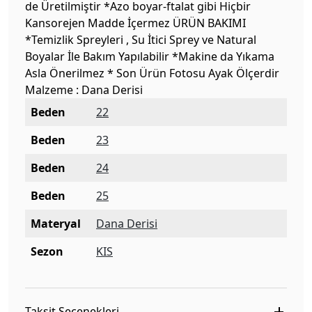
de Üretilmiştir *Azo boyar-ftalat gibi Hiçbir
Kansorejen Madde İçermez ÜRÜN BAKIMI
*Temizlik Spreyleri , Su İtici Sprey ve Natural
Boyalar İle Bakım Yapılabilir *Makine da Yıkama
Asla Önerilmez * Son Ürün Fotosu Ayak Ölçerdir
Malzeme : Dana Derisi
Beden
22
Beden
23
Beden
24
Beden
25
Materyal
Dana Derisi
Sezon
KIS
Taksit Seçenekleri