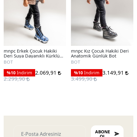
mnpc Erkek Çocuk Hakiki
mnpc Kız Çocuk Hakiki Deri
Deri Suya Dayanıklı Kürklü
Anatomik Günlük Bot
Günlük Bot
BOT
BOT
2.069,91
3.149,91
%10
İndirim
%10
İndirim
2.299,90
3.499,90
ABONE
OL