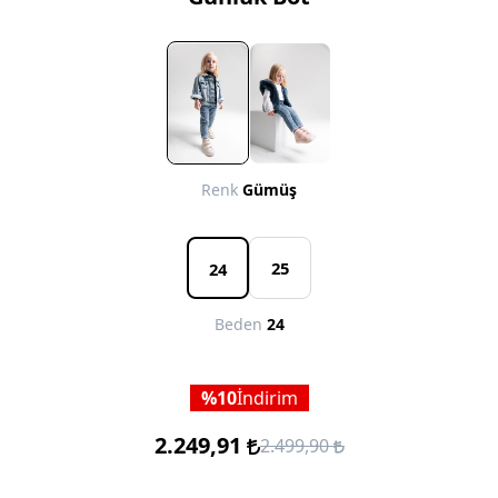
Renk
Gümüş
25
24
Beden
24
10
İndirim
2.249,91
2.499,90