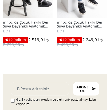
mnpc Kız Çocuk Hakiki Deri
mnpc Kız Çocuk Hakiki Deri
Suya Dayanıklı Anatomik
Suya Dayanıklı Anatomik
Günlük Bot
Günlük Bot
BOT
BOT
2.519,91
2.249,91
%10
İndirim
%10
İndirim
2.799,90
2.499,90
ABONE
OL
Gizlilik politikasını
okudum ve elektronik posta almayı kabul
ediyorum.