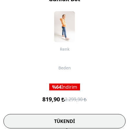
Renk
Beden
64
İndirim
819,90
2.299,90
TÜKENDİ