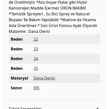
de Üretilmiştir *Azo boyar-ftalat gibi Hiçbir
Kansorejen Madde İçermez ÜRÜN BAKIMI
*Temizlik Spreyleri , Su İtici Sprey ve Natural
Boyalar İle Bakım Yapılabilir *Makine da Yıkama
Asla Önerilmez * Son Ürün Fotosu Ayak Ölçerdir
Malzeme : Dana Derisi
Beden
22
Beden
23
Beden
24
Beden
25
Materyal
Dana Derisi
Sezon
KIS
Taksit Seçenekleri