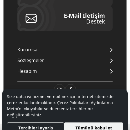
E-Mail İletişim
Destek
Kurumsal
Sözleşmeler
Hesabım
Size daha iyi hizmet verebilmek için internet sitemizde
çerezler kullanılmaktadır. Çerez Politikaları Aydınlatma
© 2020
Mnpc
. Tüm hakları saklıdır.
Metni’ni okuyabilir ve dilerseniz tercihlerinizi
değiştirebilirsiniz.
®
Tercihleri ayarla
Tümünü kabul et
Hipotenüs
Yeni Nesil E-Ticaret Sistemleri ile Hazırlanmıştır.