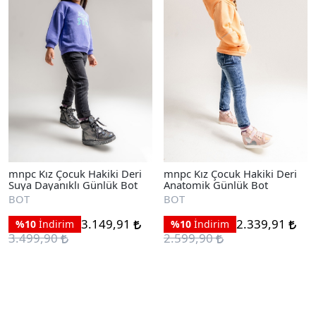
mnpc Kız Çocuk Hakiki Deri
mnpc Kız Çocuk Hakiki Deri
Suya Dayanıklı Günlük Bot
Anatomik Günlük Bot
BOT
BOT
3.149,91
2.339,91
%10
İndirim
%10
İndirim
3.499,90
2.599,90