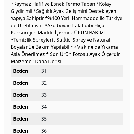
*Kaymaz Hafif ve Esnek Termo Taban *Kolay
Giydirimli *Sağlıklı Ayak Gelişimini Destekleyen
Yapıya Sahiptir *%100 Yerli Hammadde ile Türkiye
de Üretilmiştir *Azo boyar-ftalat gibi Hiçbir
Kansorejen Madde İçermez ÜRÜN BAKIMI
*Temizlik Spreyleri , Su İtici Sprey ve Natural
Boyalar İle Bakım Yapılabilir *Makine da Yıkama
Asla Önerilmez * Son Ürün Fotosu Ayak Ölçerdir
Malzeme : Dana Derisi
Beden
31
Beden
32
Beden
33
Beden
34
Beden
35
Beden
36