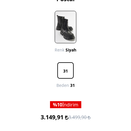
Renk
Siyah
31
Beden
31
10
İndirim
3.149,91
3.499,90