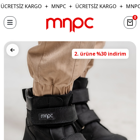
ÜCRETSİZ KARGO
MNPC
ÜCRETSİZ KARGO
MNPC
0
2. ürüne %30 indirim