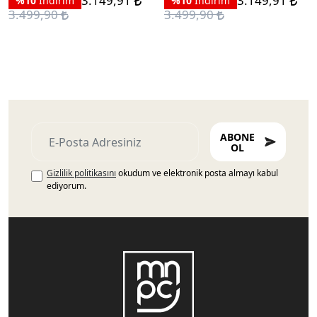
3.149,91
3.149,91
%10
İndirim
%10
İndirim
3.499,90
3.499,90
ABONE
OL
Gizlilik politikasını
okudum ve elektronik posta almayı kabul
ediyorum.