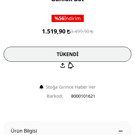
56
İndirim
1.519,90
3.499,90
TÜKENDİ
Stoğa Girince Haber Ver
Barkod:
8000101621
Ürün Bilgisi