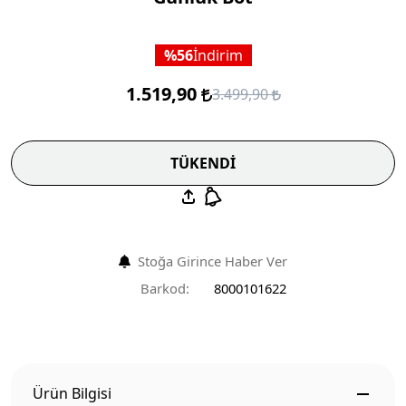
56
İndirim
1.519,90
3.499,90
TÜKENDİ
Stoğa Girince Haber Ver
Barkod:
8000101622
Ürün Bilgisi