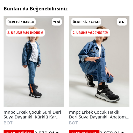
Bunları da Beğenebilirsiniz
ÜCRETSIZ KARGO
YENI
ÜCRETSIZ KARGO
YENI
2. ÜRÜNE %30 INDIRIM
2. ÜRÜNE %30 INDIRIM
mnpc Erkek Çocuk Suni Deri
mnpc Erkek Çocuk Hakiki
Suya Dayanıklı Kürklü Kar
Deri Suya Dayanıklı Anatomik
Botu
Günlük Bot
BOT
BOT