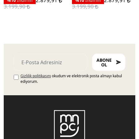
2.879,91
2.879,91
%10
İndirim
%10
İndirim
3.199,90
3.199,90
ABONE
OL
Gizlilik politikasını
okudum ve elektronik posta almayı kabul
ediyorum.