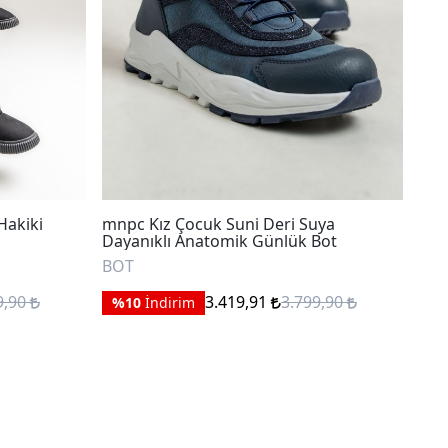
Hakiki
mnpc Kız Çocuk Suni Deri Suya
mnp
Dayanıklı Anatomik Günlük Bot
Gün
BOT
BO
9,90
3.419,91
3.799,90
%10
İndirim
%