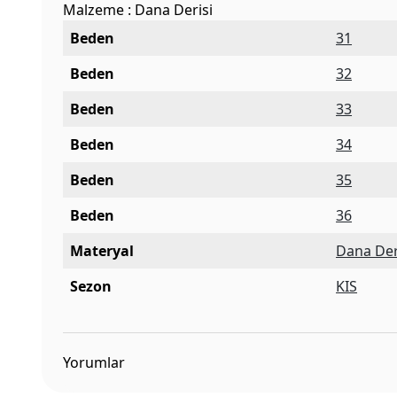
Malzeme : Dana Derisi
Beden
31
Beden
32
Beden
33
Beden
34
Beden
35
Beden
36
Materyal
Dana Der
Sezon
KIS
Yorumlar