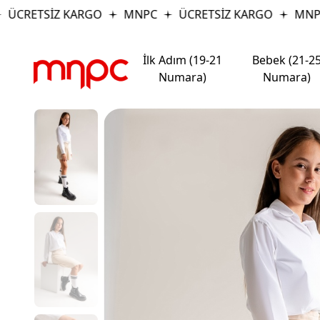
ÜCRETSİZ KARGO
MNPC
ÜCRETSİZ KARGO
MNPC
İlk Adım (19-21
Bebek (21-2
Numara)
Numara)