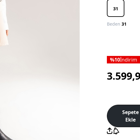
31
Beden
31
10
İndirim
3.599,
Sepete
Ekle