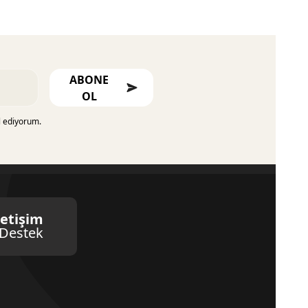
ABONE
OL
l ediyorum.
letişim
Destek