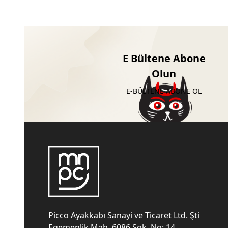
E Bültene Abone
Olun
E-BÜLTENE ABONE OL
Picco Ayakkabı Sanayi ve Ticaret Ltd. Şti
Egemenlik Mah. 6086 Sok. No: 14