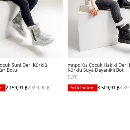
ocuk Suni Deri Kürklü
mnpc Kız Çocuk Hakiki Deri 
Kar Botu
Kürklü Suya Dayanıklı Bot
BOT
2.159,91
2.399,90
3.509,91
3.89
im
%10
İndirim