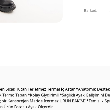
Barkod:
 Sıcak Tutan Terletmez Termal İç Astar *Anatomik Destekli 
k Termo Taban *Kolay Giydirimli *Sağlıklı Ayak Gelişimini 
 Hiçbir Kansorejen Madde İçermez ÜRÜN BAKIMI *Temizlik Sprey
on Ürün Fotosu Ayak Ölçerdir