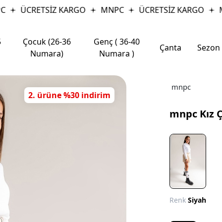
ÜCRETSİZ KARGO
MNPC
ÜCRETSİZ KARGO
MN
5
Çocuk (26-36
Genç ( 36-40
Çanta
Sezon
Numara)
Numara )
mnpc
2. ürüne %30 indirim
mnpc Kız 
Renk
Siyah