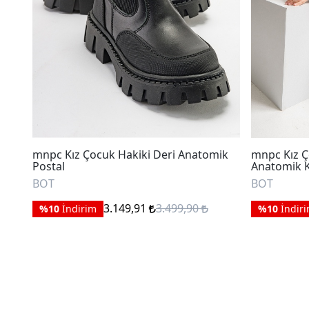
mnpc Kız Çocuk Hakiki Deri Anatomik
mnpc Kız Ç
Postal
Anatomik 
BOT
BOT
3.149,91
3.499,90
%10
İndirim
%10
İndir