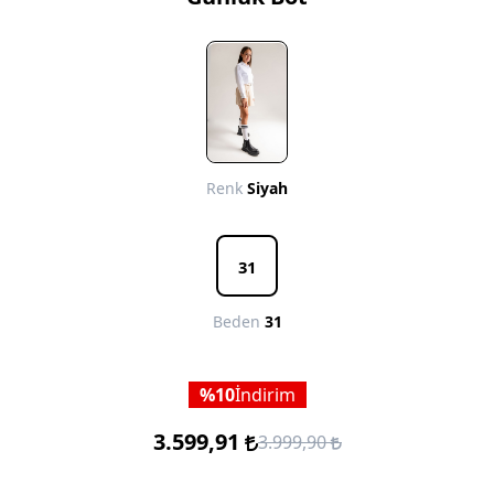
Renk
Siyah
31
Beden
31
10
İndirim
3.599,91
3.999,90