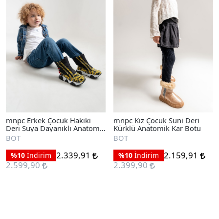
mnpc Erkek Çocuk Hakiki
mnpc Kız Çocuk Suni Deri
Deri Suya Dayanıklı Anatomik
Kürklü Anatomik Kar Botu
Günlük Bot
BOT
BOT
2.339,91
2.159,91
%10
İndirim
%10
İndirim
2.599,90
2.399,90