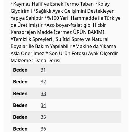
*Kaymaz Hafif ve Esnek Termo Taban *Kolay
Giydirimli *Sağlıklı Ayak Gelişimini Destekleyen
Yapıya Sahiptir *%100 Yerli Hammadde ile Türkiye
de Üretilmiştir *Azo boyar-ftalat gibi Hiçbir
Kansorejen Madde İçermez ÜRÜN BAKIMI
*Temizlik Spreyleri , Su İtici Sprey ve Natural
Boyalar İle Bakım Yapılabilir *Makine da Yıkama
Asla Önerilmez * Son Ürün Fotosu Ayak Ölçerdir
Malzeme : Dana Derisi
Beden
31
Beden
32
Beden
33
Beden
34
Beden
35
Beden
36