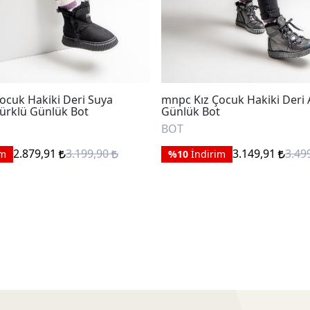
ocuk Hakiki Deri Suya
mnpc Kız Çocuk Hakiki Deri
Kürklü Günlük Bot
Günlük Bot
BOT
2.879,91
3.199,90
3.149,91
3.49
im
%10
İndirim