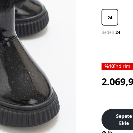
24
Beden
24
10
İndirim
2.069,
Sepete
Ekle