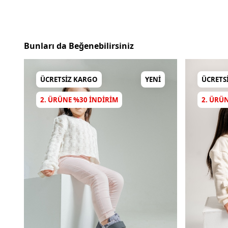
Bunları da Beğenebilirsiniz
ÜCRETSIZ KARGO
YENI
ÜCRETS
2. ÜRÜNE %30 INDIRIM
2. ÜRÜ