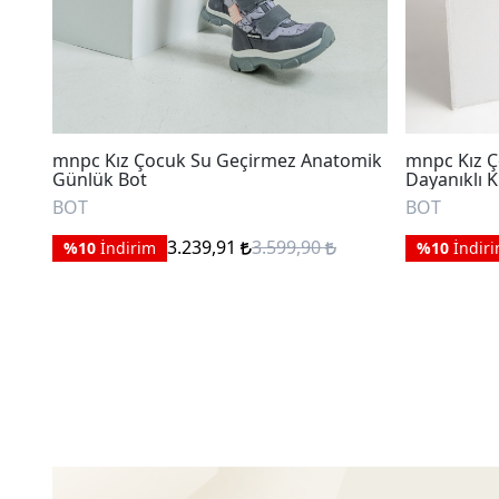
mnpc Kız Çocuk Su Geçirmez Anatomik
mnpc Kız Ç
Günlük Bot
Dayanıklı 
BOT
BOT
3.239,91
3.599,90
%10
İndirim
%10
İndir