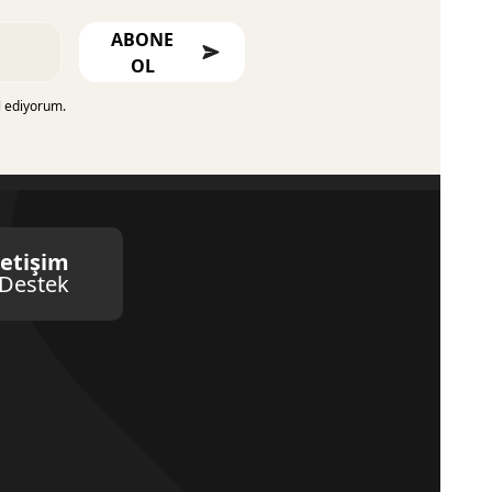
ABONE
OL
l ediyorum.
letişim
Destek