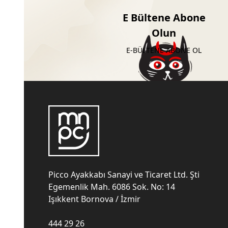
E Bültene Abone
Olun
E-BÜLTENE ABONE OL
Picco Ayakkabı Sanayi ve Ticaret Ltd. Şti
Egemenlik Mah. 6086 Sok. No: 14
Işıkkent Bornova / İzmir
444 29 26