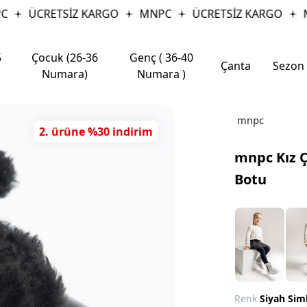
ÜCRETSİZ KARGO
MNPC
ÜCRETSİZ KARGO
MN
5
Çocuk (26-36
Genç ( 36-40
Çanta
Sezon
Numara)
Numara )
mnpc
2. ürüne %30 indirim
mnpc Kız Ç
Botu
Renk
Siyah Siml