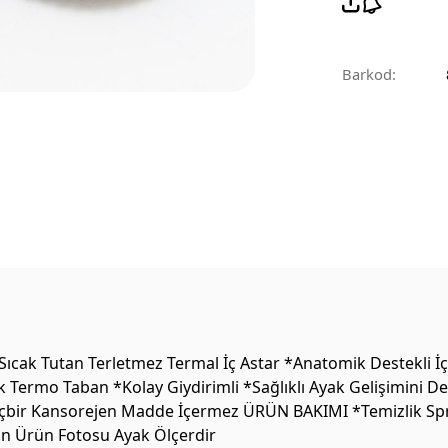
Barkod:
ak Tutan Terletmez Termal İç Astar *Anatomik Destekli İç 
k Termo Taban *Kolay Giydirimli *Sağlıklı Ayak Gelişimini 
 Hiçbir Kansorejen Madde İçermez ÜRÜN BAKIMI *Temizlik Sprey
on Ürün Fotosu Ayak Ölçerdir