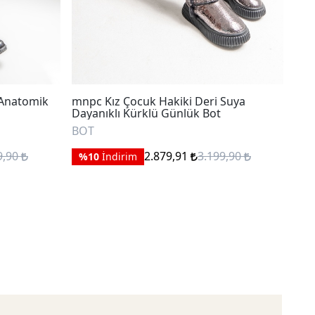
 Anatomik
mnpc Kız Çocuk Hakiki Deri Suya
mnp
Dayanıklı Kürklü Günlük Bot
Gün
BOT
BO
9,90
2.879,91
3.199,90
%10
İndirim
%