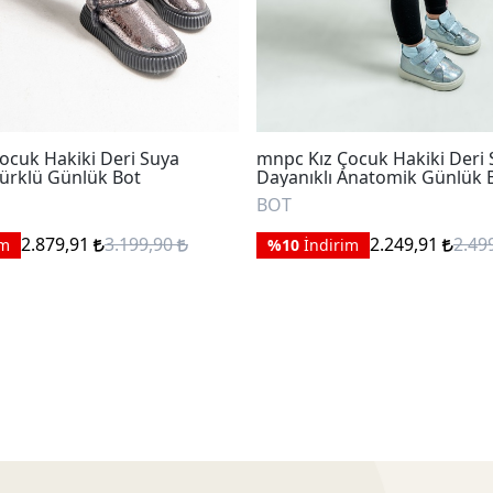
ocuk Hakiki Deri Suya
mnpc Kız Çocuk Hakiki Deri
Kürklü Günlük Bot
Dayanıklı Anatomik Günlük 
BOT
2.879,91
3.199,90
2.249,91
2.49
im
%10
İndirim