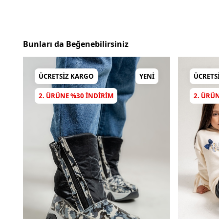
Bunları da Beğenebilirsiniz
ÜCRETSIZ KARGO
YENI
ÜCRETS
2. ÜRÜNE %30 INDIRIM
2. ÜRÜ