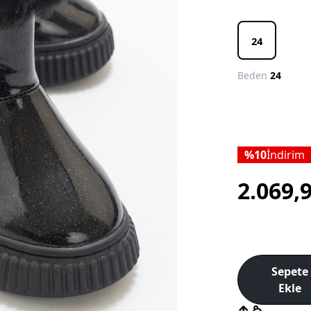
24
Beden
24
10
İndirim
2.069,
Sepete
Ekle