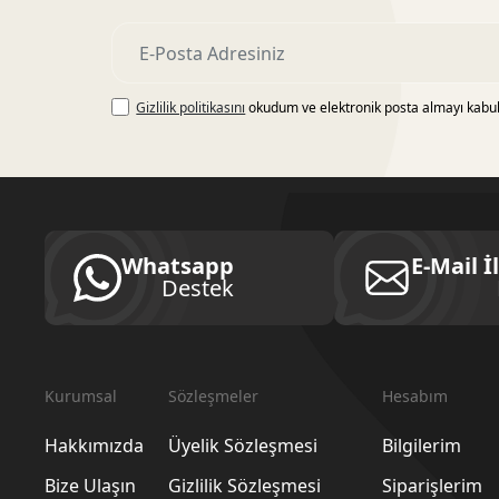
Gizlilik politikasını
okudum ve elektronik posta almayı kabu
Whatsapp
E-Mail İ
Destek
Kurumsal
Sözleşmeler
Hesabım
Hakkımızda
Üyelik Sözleşmesi
Bilgilerim
Bize Ulaşın
Gizlilik Sözleşmesi
Siparişlerim