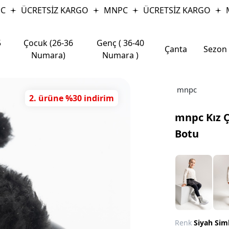
ÜCRETSİZ KARGO
MNPC
ÜCRETSİZ KARGO
M
5
Çocuk (26-36
Genç ( 36-40
Çanta
Sezon
Numara)
Numara )
mnpc
2. ürüne %30 indirim
mnpc Kız Ç
Botu
Renk
Siyah Siml