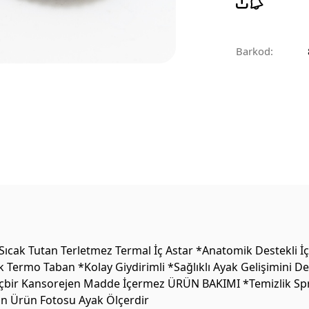
Barkod:
ak Tutan Terletmez Termal İç Astar *Anatomik Destekli İç 
k Termo Taban *Kolay Giydirimli *Sağlıklı Ayak Gelişimini 
 Hiçbir Kansorejen Madde İçermez ÜRÜN BAKIMI *Temizlik Sprey
on Ürün Fotosu Ayak Ölçerdir