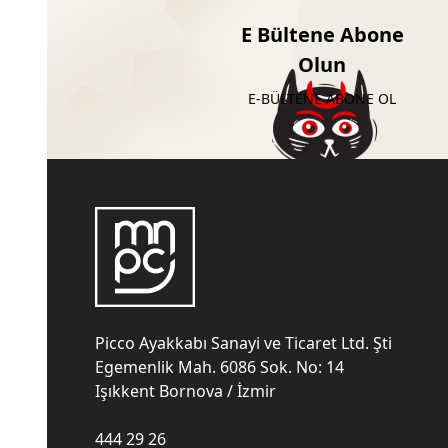
E Bültene Abone
Olun
E-BÜLTENE ABONE OL
Picco Ayakkabı Sanayi ve Ticaret Ltd. Şti
Egemenlik Mah. 6086 Sok. No: 14
Işıkkent Bornova / İzmir
444 29 26