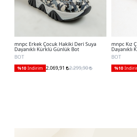
mnpc Erkek Çocuk Hakiki Deri Suya
mnpc Kız Ç
Dayanıklı Kürklü Günlük Bot
Dayanıklı 
BOT
BOT
2.069,91
2.299,90
%10
İndirim
%10
İndir