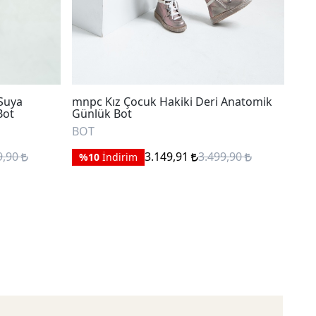
 Suya
mnpc Kız Çocuk Hakiki Deri Anatomik
mnp
Bot
Günlük Bot
Gün
BOT
BO
9,90
3.149,91
3.499,90
%10
İndirim
%