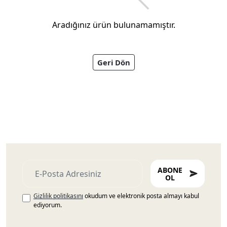
Aradığınız ürün bulunamamıştır.
Geri Dön
Ayakkabıları
ABONE
OL
Gizlilik politikasını
okudum ve elektronik posta almayı kabul
ediyorum.