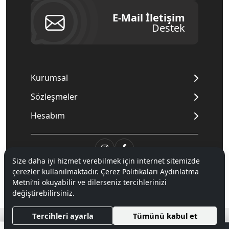
E-Mail İletişim
Destek
Kurumsal
Sözleşmeler
Hesabım
Size daha iyi hizmet verebilmek için internet sitemizde
© 2020
Mnpc
. Tüm hakları saklıdır.
çerezler kullanılmaktadır. Çerez Politikaları Aydınlatma
Metni’ni okuyabilir ve dilerseniz tercihlerinizi
değiştirebilirsiniz.
®
Hipotenüs
Yeni Nesil E-Ticaret Sistemleri ile Hazırlanmıştır.
Tercihleri ayarla
Tümünü kabul et