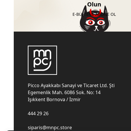
Olun
E-BÜLTENE ABONE OL
Picco Ayakkabı Sanayi ve Ticaret Ltd. Şti
Egemenlik Mah. 6086 Sok. No: 14
Işıkkent Bornova / İzmir
444 29 26
siparis@mnpc.store