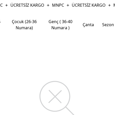
C
ÜCRETSİZ KARGO
MNPC
ÜCRETSİZ KARGO
5
Çocuk (26-36
Genç ( 36-40
Çanta
Sezon
Numara)
Numara )