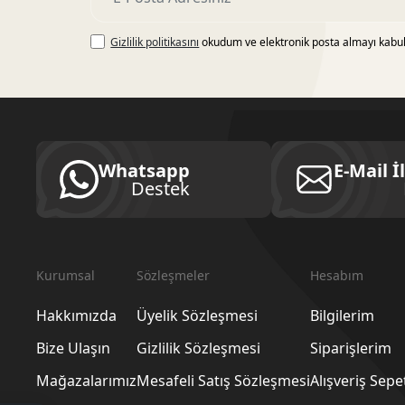
Gizlilik politikasını
okudum ve elektronik posta almayı kabu
Whatsapp
E-Mail İ
Destek
Kurumsal
Sözleşmeler
Hesabım
Hakkımızda
Üyelik Sözleşmesi
Bilgilerim
Bize Ulaşın
Gizlilik Sözleşmesi
Siparişlerim
Mağazalarımız
Mesafeli Satış Sözleşmesi
Alışveriş Sep