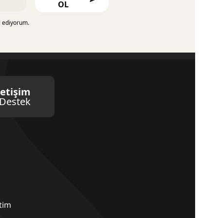
OL
l ediyorum.
letişim
Destek
etim