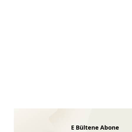
Ayakkabıları
E Bültene Abone