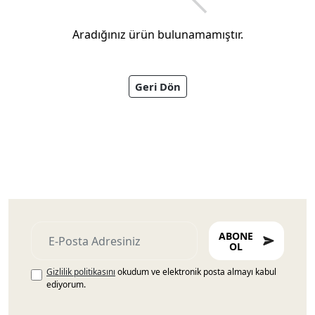
Aradığınız ürün bulunamamıştır.
Geri Dön
Ayakkabıları
ABONE
OL
Gizlilik politikasını
okudum ve elektronik posta almayı kabul
ediyorum.