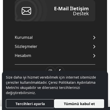
E-Mail İletişim
Destek
Kurumsal
Sözleşmeler
Hesabım
Size daha iyi hizmet verebilmek için internet sitemizde
© 2020
Mnpc
. Tüm hakları saklıdır.
çerezler kullanılmaktadır. Çerez Politikaları Aydınlatma
Metni’ni okuyabilir ve dilerseniz tercihlerinizi
değiştirebilirsiniz.
®
Hipotenüs
Yeni Nesil E-Ticaret Sistemleri ile Hazırlanmıştır.
Tercihleri ayarla
Tümünü kabul et