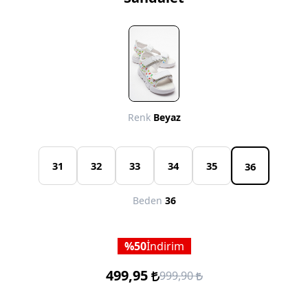
Renk
Beyaz
31
32
33
34
35
36
Beden
36
50
İndirim
499,95
999,90