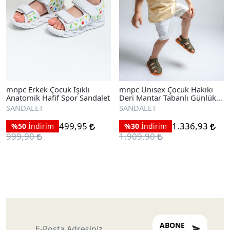
mnpc Erkek Çocuk Işıklı
mnpc Unisex Çocuk Hakiki
Anatomik Hafif Spor Sandalet
Deri Mantar Tabanlı Günlük
Çocuk Sandalet
SANDALET
SANDALET
499,95
1.336,93
%50
İndirim
%30
İndirim
999,90
1.909,90
ABONE