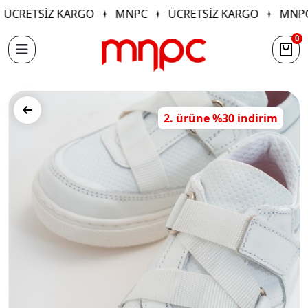
ÜCRETSİZ KARGO
MNPC
ÜCRETSİZ KARGO
MNPC
0
2. ürüne %30 indirim