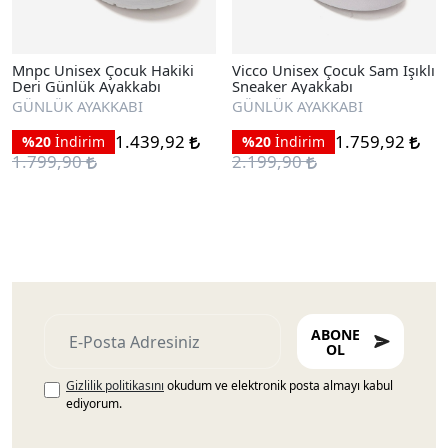
Mnpc Unisex Çocuk Hakiki
Vicco Unisex Çocuk Sam Işıklı
Deri Günlük Ayakkabı
Sneaker Ayakkabı
GÜNLÜK AYAKKABI
GÜNLÜK AYAKKABI
1.439,92
1.759,92
%20
İndirim
%20
İndirim
1.799,90
2.199,90
ABONE
OL
Gizlilik politikasını
okudum ve elektronik posta almayı kabul
ediyorum.