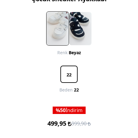
Renk
Beyaz
22
Beden
22
50
İndirim
499,95
999,90