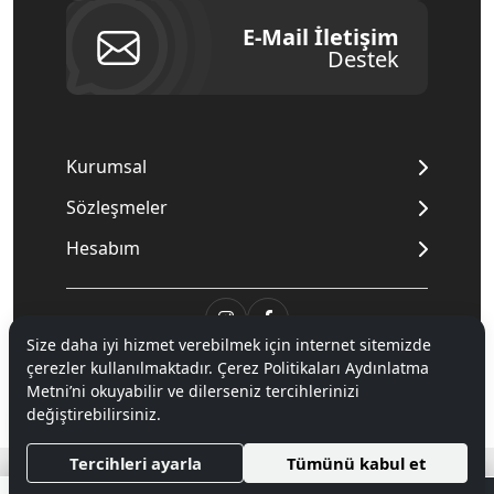
E-Mail İletişim
Destek
Kurumsal
Sözleşmeler
Hesabım
Size daha iyi hizmet verebilmek için internet sitemizde
çerezler kullanılmaktadır. Çerez Politikaları Aydınlatma
© 2020
Mnpc
. Tüm hakları saklıdır.
Metni’ni okuyabilir ve dilerseniz tercihlerinizi
değiştirebilirsiniz.
®
Tercihleri ayarla
Tümünü kabul et
Hipotenüs
Yeni Nesil E-Ticaret Sistemleri ile Hazırlanmıştır.
0