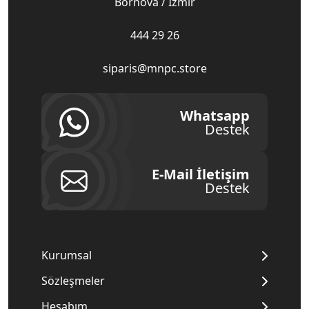
Bornova / İzmir
444 29 26
siparis@mnpc.store
Whatsapp
Destek
E-Mail İletişim
Destek
Kurumsal
Sözleşmeler
Hesabım