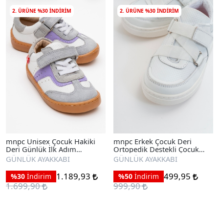
2. ÜRÜNE %30 INDIRIM
2. ÜRÜNE %30 INDIRIM
mnpc Unisex Çocuk Hakiki
mnpc Erkek Çocuk Deri
Deri Günlük İlk Adım
Ortopedik Destekli Çocuk
Ayakkabı
Sneaker Ayakkabı
GÜNLÜK AYAKKABI
GÜNLÜK AYAKKABI
1.189,93
499,95
%30
İndirim
%50
İndirim
1.699,90
999,90