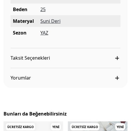
Beden
25
Materyal
Suni Deri
Sezon
YAZ
Taksit Seçenekleri
Yorumlar
Bunları da Beğenebilirsiniz
ÜCRETSIZ KARGO
YENI
ÜCRETSIZ KARGO
YENI