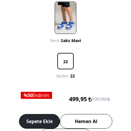
Renk
Saks Mavi
22
Beden
22
50
İndirim
499,95
999,90
Sepete Ekle
Hemen Al