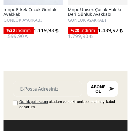
mnpc Erkek Çocuk Günlük
Mnpc Unisex Çocuk Hakiki
Ayakkabı
Deri Günlük Ayakkabı
GÜNLÜK AYAKKABI
GÜNLÜK AYAKKABI
1.119,93
1.439,92
%30
İndirim
%20
İndirim
1.599,90
1.799,90
ABONE
OL
Gizlilik politikasını
okudum ve elektronik posta almayı kabul
ediyorum.