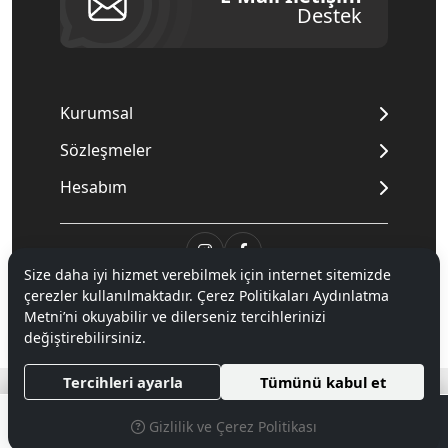
Destek
Kurumsal
Sözleşmeler
Hesabım
Size daha iyi hizmet verebilmek için internet sitemizde
çerezler kullanılmaktadır. Çerez Politikaları Aydınlatma
© 2020
Mnpc
. Tüm hakları saklıdır.
Metni’ni okuyabilir ve dilerseniz tercihlerinizi
değiştirebilirsiniz.
®
Tercihleri ayarla
Tümünü kabul et
Hipotenüs
Yeni Nesil E-Ticaret Sistemleri ile Hazırlanmıştır.
0
Gizlilik ve Çerez Politikası
MENÜ
ARAMA
PARA BIRIMI SEÇINIZ
FAVORILERIM
ÜYELIK
SEPETIM