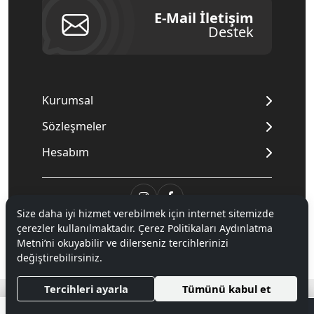
E-Mail İletişim
Destek
Kurumsal
Sözleşmeler
Hesabım
Size daha iyi hizmet verebilmek için internet sitemizde
çerezler kullanılmaktadır. Çerez Politikaları Aydınlatma
© 2020
Mnpc
. Tüm hakları saklıdır.
Metni’ni okuyabilir ve dilerseniz tercihlerinizi
değiştirebilirsiniz.
®
Tercihleri ayarla
Tümünü kabul et
Hipotenüs
Yeni Nesil E-Ticaret Sistemleri ile Hazırlanmıştır.
0