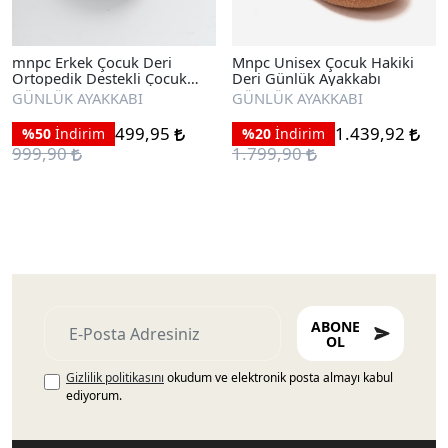
mnpc Erkek Çocuk Deri
Mnpc Unisex Çocuk Hakiki
Ortopedik Destekli Çocuk
Deri Günlük Ayakkabı
Sneaker Ayakkabı
GÜNLÜK AYAKKABI
GÜNLÜK AYAKKABI
499,95
1.439,92
%50
İndirim
%20
İndirim
999,90
1.799,90
ABONE
OL
Gizlilik politikasını
okudum ve elektronik posta almayı kabul
ediyorum.