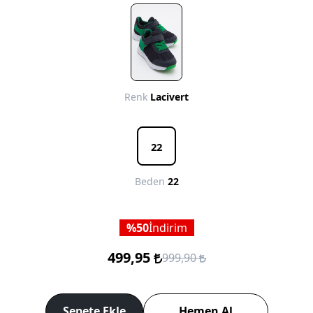
Renk
Lacivert
22
Beden
22
50
İndirim
499,95
999,90
Sepete Ekle
Hemen Al