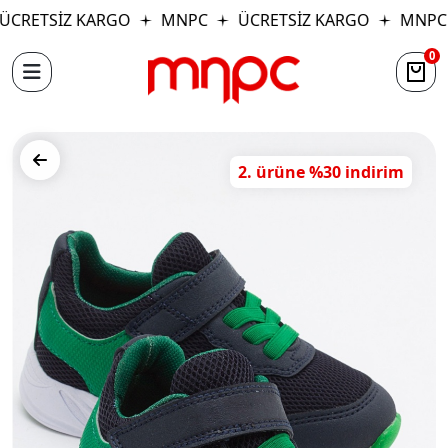
CRETSİZ KARGO
MNPC
ÜCRETSİZ KARGO
MNPC
0
2. ürüne %30 indirim