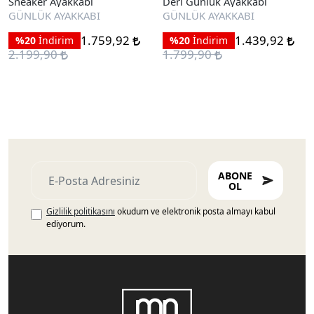
Sneaker Ayakkabı
Deri Günlük Ayakkabı
GÜNLÜK AYAKKABI
GÜNLÜK AYAKKABI
1.759,92
1.439,92
%20
İndirim
%20
İndirim
2.199,90
1.799,90
ABONE
OL
Gizlilik politikasını
okudum ve elektronik posta almayı kabul
ediyorum.