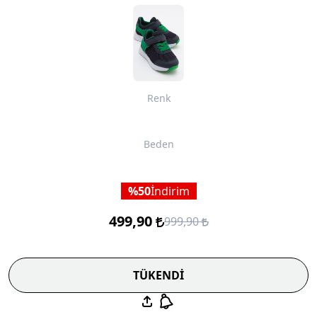
Renk
Beden
50
İndirim
499,90
999,90
TÜKENDİ