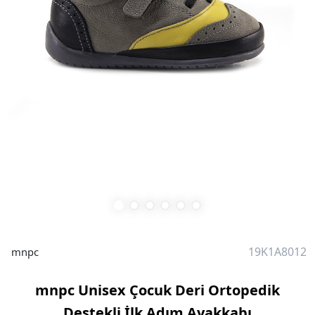
19K1A8012
mnpc
mnpc Unisex Çocuk Deri Ortopedik
Destekli İlk Adım Ayakkabı