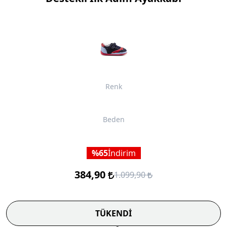
Renk
Beden
65
İndirim
384,90
1.099,90
TÜKENDİ