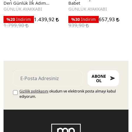
Deri Günlük İlk Adım
Babet
Ayakkabı
GÜNLÜK AYAKKABI
GÜNLÜK AYAKKABI
1.439,92
657,93
%20
İndirim
%30
İndirim
1.799,90
939,90
ABONE
OL
Gizlilik politikasını
okudum ve elektronik posta almayı kabul
ediyorum.