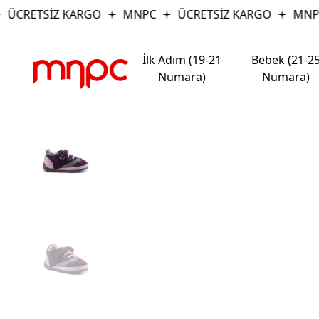
ÜCRETSİZ KARGO
MNPC
ÜCRETSİZ KARGO
MNPC
İlk Adım (19-21
Bebek (21-2
Numara)
Numara)