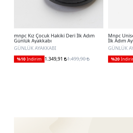
mnpc Kız Çocuk Hakiki Deri İlk Adım
Mnpc Unise
Günlük Ayakkabı
İlk Adım A
GÜNLÜK AYAKKABI
GÜNLÜK A
1.349,91
1.499,90
%10
İndirim
%20
İndir