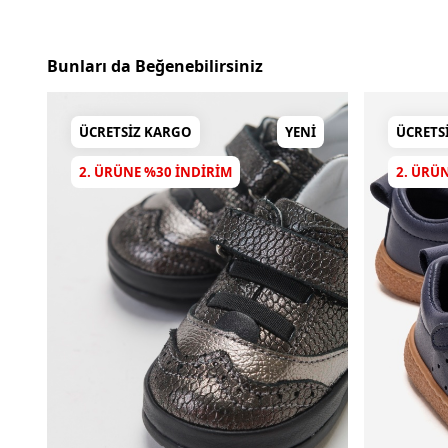
Bunları da Beğenebilirsiniz
ÜCRETSIZ KARGO
YENI
ÜCRETS
2. ÜRÜNE %30 INDIRIM
2. ÜRÜ