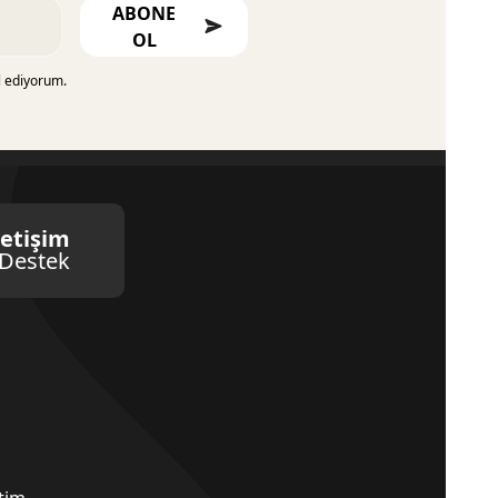
ABONE
OL
l ediyorum.
letişim
Destek
etim