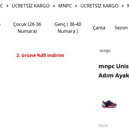
ÜCRETSİZ KARGO
MNPC
ÜCRETSİZ KARGO
M
5
Çocuk (26-36
Genç ( 36-40
Çanta
Sezon
Numara)
Numara )
mnpc
2. ürüne %30 indirim
mnpc Unise
Adım Ayak
Renk