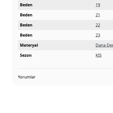
Beden
19
Beden
21
Beden
22
Beden
23
Materyal
Dana Der
Sezon
KIS
Yorumlar