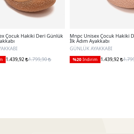
x Çocuk Hakiki Deri Günlük
Mnpc Unisex Çocuk Hakiki D
yakkabı
İlk Adım Ayakkabı
YAKKABI
GÜNLÜK AYAKKABI
1.439,92
1.799,90
1.439,92
1.79
im
%20
İndirim