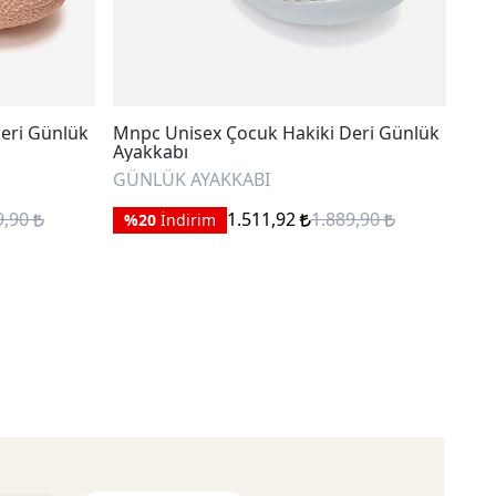
eri Günlük
Mnpc Unisex Çocuk Hakiki Deri Günlük
Mnp
Ayakkabı
İlk
GÜNLÜK AYAKKABI
GÜN
9,90
1.511,92
1.889,90
%20
İndirim
%