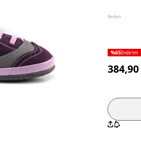
Beden
65
İndirim
384,9