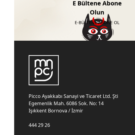
E Bültene Abone
Olun
E-BÜLTENE ABONE OL
Picco Ayakkabı Sanayi ve Ticaret Ltd. Şti
Egemenlik Mah. 6086 Sok. No: 14
Işıkkent Bornova / İzmir
444 29 26