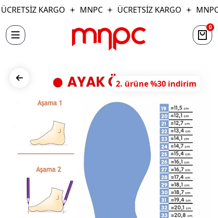
CRETSİZ KARGO
MNPC
ÜCRETSİZ KARGO
MNPC
0
2. ürüne %30 indirim