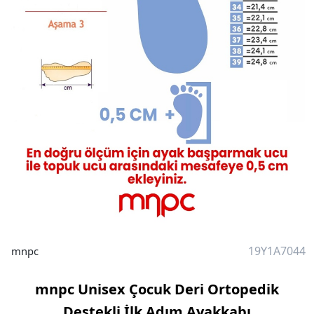
19Y1A7044
mnpc
mnpc Unisex Çocuk Deri Ortopedik
Destekli İlk Adım Ayakkabı