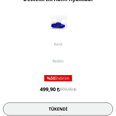
Renk
Beden
50
İndirim
499,90
999,90
TÜKENDİ