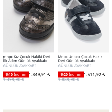
mnpc Kız Çocuk Hakiki Deri
Mnpc Unisex Çocuk Hakiki
İlk Adım Günlük Ayakkabı
Deri Günlük Ayakkabı
GÜNLÜK AYAKKABI
GÜNLÜK AYAKKABI
1.349,91
1.511,92
%10
İndirim
%20
İndirim
1.499,90
1.889,90