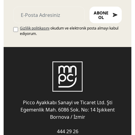
ABONE
OL
Gizlilik politikasını
okudum ve elektronik posta almayı kabul
ediyorum.
Picco Ayakkabı Sanayi ve Ticaret Ltd. Şti
Egemenlik Mah. 6086 Sok. No: 14 Işıkkent
Bornova / İzmir
444 29 26