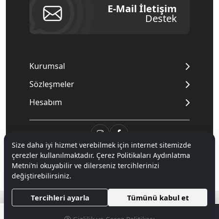
E-Mail İletişim
Destek
Kurumsal
Sözleşmeler
Hesabım
Size daha iyi hizmet verebilmek için internet sitemizde
çerezler kullanılmaktadır. Çerez Politikaları Aydınlatma
© 2020
Mnpc
. Tüm hakları saklıdır.
Metni’ni okuyabilir ve dilerseniz tercihlerinizi
değiştirebilirsiniz.
®
Tercihleri ayarla
Tümünü kabul et
Hipotenüs
Yeni Nesil E-Ticaret Sistemleri ile Hazırlanmıştır.
0