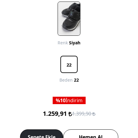
Renk
Siyah
22
Beden
22
10
İndirim
1.259,91
1.399,90
Sepete Ekle
Hemen Al