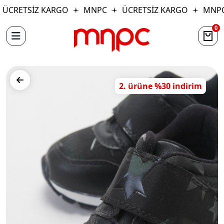
ÜCRETSİZ KARGO
MNPC
ÜCRETSİZ KARGO
MNPC
0
2. ürüne %30 indirim