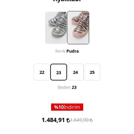
Renk
Pudra
22
24
25
23
Beden
23
10
İndirim
1.484,91
1.649,90