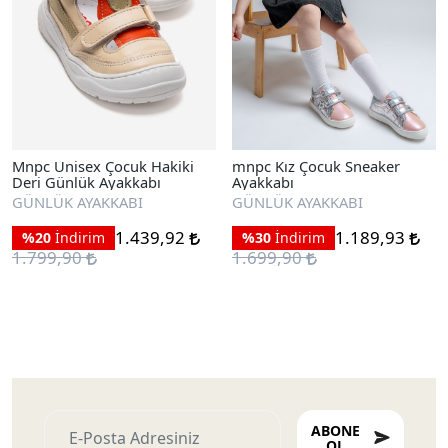
Mnpc Unisex Çocuk Hakiki
mnpc Kız Çocuk Sneaker
Deri Günlük Ayakkabı
Ayakkabı
GÜNLÜK AYAKKABI
GÜNLÜK AYAKKABI
1.439,92
1.189,93
%20
İndirim
%30
İndirim
1.799,90
1.699,90
ABONE
OL