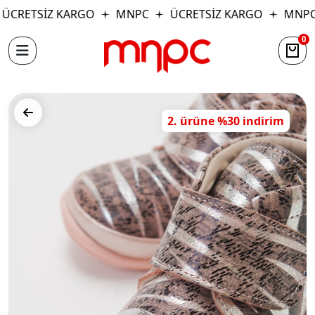
ÜCRETSİZ KARGO
MNPC
ÜCRETSİZ KARGO
MNPC
0
2. ürüne %30 indirim