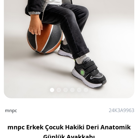
24K3A9963
mnpc
mnpc Erkek Çocuk Hakiki Deri Anatomik
Günlük Ayakkabı