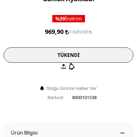
39
İndirim
969,90
1.609,90
TÜKENDİ
Stoğa Girince Haber Ver
Barkod:
8000101538
Ürün Bilgisi