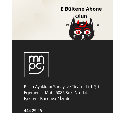
E Bültene Abone
Olun
E-BÜLTENE ABONE OL
Picco Ayakkabı Sanayi ve Ticaret Ltd. Şti
Egemenlik Mah. 6086 Sok. No: 14
Işıkkent Bornova / İzmir
444 29 26