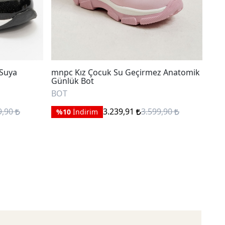
 Suya
mnpc Kız Çocuk Su Geçirmez Anatomik
mnp
Günlük Bot
Ana
BOT
BO
9,90
3.239,91
3.599,90
%10
İndirim
%