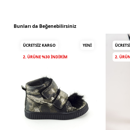
Bunları da Beğenebilirsiniz
ÜCRETSIZ KARGO
YENI
ÜCRETS
2. ÜRÜNE %30 INDIRIM
2. ÜRÜ