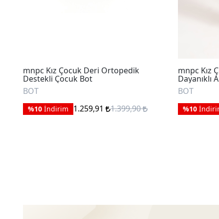
mnpc Kız Çocuk Deri Ortopedik
mnpc Kız Ç
Destekli Çocuk Bot
Dayanıklı 
BOT
BOT
1.259,91
1.399,90
%10
İndirim
%10
İndir