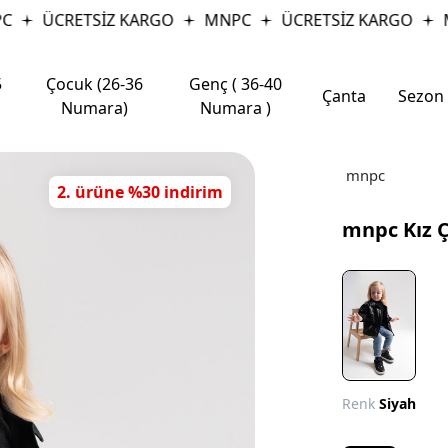
ÜCRETSİZ KARGO
MNPC
ÜCRETSİZ KARGO
M
5
Çocuk (26-36
Genç ( 36-40
Çanta
Sezon
Numara)
Numara )
mnpc
2. ürüne %30 indirim
mnpc Kız 
Renk
Siyah