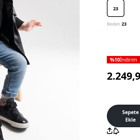
23
Beden
23
10
İndirim
2.249,
Sepete
Ekle