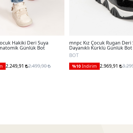
ocuk Hakiki Deri Suya
mnpc Kız Çocuk Rugan Deri
Anatomik Günlük Bot
Dayanıklı Kürklü Günlük Bot
BOT
2.249,91
2.499,90
2.969,91
3.29
im
%10
İndirim