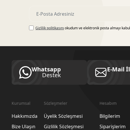
Gizlilik politikasını
okudum ve elektronik posta almayı kabu
Whatsapp
E-Mail İ
Destek
Kurumsal
Sözleşmeler
Hesabım
Hakkımızda
Üyelik Sözleşmesi
Bilgilerim
Bize Ulaşın
Gizlilik Sözleşmesi
Siparişlerim