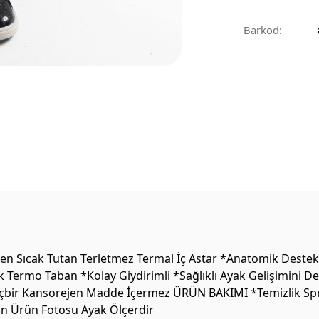
Barkod:
 Sıcak Tutan Terletmez Termal İç Astar *Anatomik Destekli 
k Termo Taban *Kolay Giydirimli *Sağlıklı Ayak Gelişimini 
 Hiçbir Kansorejen Madde İçermez ÜRÜN BAKIMI *Temizlik Sprey
on Ürün Fotosu Ayak Ölçerdir