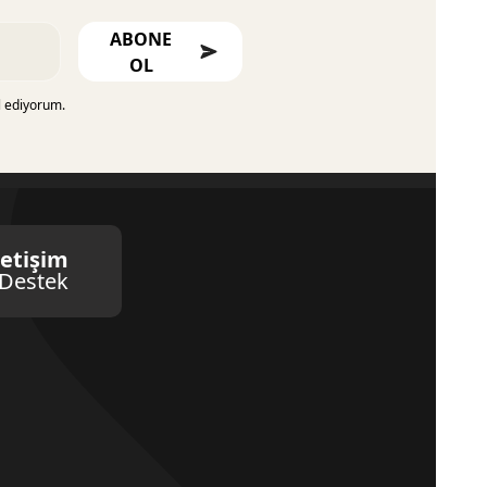
ABONE
OL
l ediyorum.
letişim
Destek