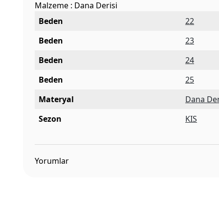
Malzeme : Dana Derisi
Beden
22
Beden
23
Beden
24
Beden
25
Materyal
Dana Der
Sezon
KIS
Yorumlar